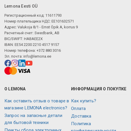
Lemona Eesti OÜ
Регистрационный код: 11611793
Номер плательщика НДС: EE101632571
Адрес: Valukoja 8/1 - Ernst Öpik A, korrus 9
Расчетный счет: Swedbank, AB
BIC/SWIFT: HABAEE2X
IBAN: EE54 2200 2210 4517 9157
Номер телефона: +372 880 3016
Эл. почта:
info@lemona.ee
О LEMONA
ИНФОРМАЦИЯ О ПОКУПКЕ
Как оставить отзыв о товаре в
Как купить?
магазине LEMONA electronics?
Оплата
Запрос на запасные детали
Доставка
для бытовой техники
Политика
Пункты сбора электронных
конфиденциальности