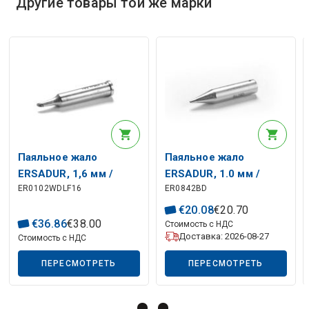
Другие товары той же марки
Описание искусственного интеллекта
Паяльное жало
Паяльное жало
ERSADUR, 1,6 мм /
ERSADUR, 1.0 мм /
ER0102WDLF16
ER0842BD
0,063 дюйма, ERSA
0,039 дюйма, ERSA
€
20
.
08
€
20
.
70
€
36
.
86
€
38
.
00
Стоимость с НДС
Доставка: 2026-08-27
Стоимость с НДС
ПЕРЕСМОТРЕТЬ
ПЕРЕСМОТРЕТЬ