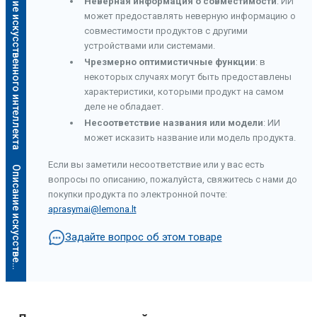
Описание искусственного интеллекта
Неверная информация о совместимости
: ИИ
может предоставлять неверную информацию о
совместимости продуктов с другими
устройствами или системами.
Чрезмерно оптимистичные функции
: в
некоторых случаях могут быть предоставлены
характеристики, которыми продукт на самом
деле не обладает.
Несоответствие названия или модели
: ИИ
может исказить название или модель продукта.
Если вы заметили несоответствие или у вас есть
О
п
и
с
а
н
и
е
и
с
к
у
с
с
т
в
е
н
н
о
г
о
и
н
т
е
л
л
е
к
т
а
вопросы по описанию, пожалуйста, свяжитесь с нами до
покупки продукта по электронной почте:
aprasymai@lemona.lt
Задайте вопрос об этом товаре