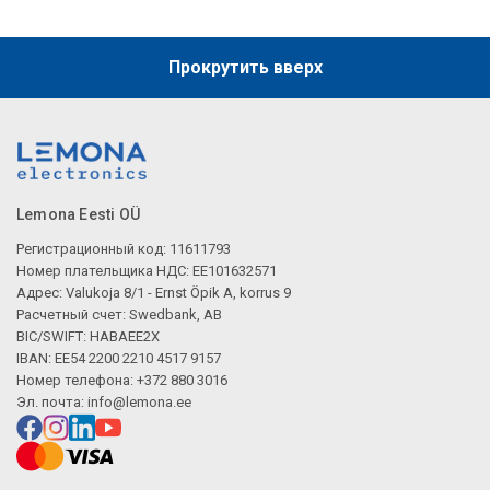
Прокрутить вверх
Lemona Eesti OÜ
Регистрационный код: 11611793
Номер плательщика НДС: EE101632571
Адрес: Valukoja 8/1 - Ernst Öpik A, korrus 9
Расчетный счет: Swedbank, AB
BIC/SWIFT: HABAEE2X
IBAN: EE54 2200 2210 4517 9157
Номер телефона: +372 880 3016
Эл. почта:
info@lemona.ee