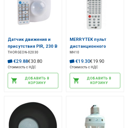
Датчик движения и
MERRYTEK пульт
присутствия PIR, 230 В
дистанционного
THORGEON-02030
MH10
переменного тока,
управления MH10 для
2000 Вт, 20 м, IP65, с
микроволновых
€
29
.
88
€
30
.
80
€
19
.
30
€
19
.
90
пультом
датчиков ИК
Стоимость с НДС
Стоимость с НДС
дистанционного
ДОБАВИТЬ В
ДОБАВИТЬ В
управления, белый
КОРЗИНУ
КОРЗИНУ