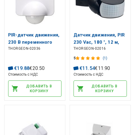
PIR-датчик движения,
Датчик движения, PIR
230 В переменного
230 Vac, 180 °, 12 м,
THORGEON-02036
THORGEON-02016
тока, 1200 Вт, 8 м,
1200Вт,
настенное крепление,
регулируемый, IP65,
5
(1)
IP54, белый
черный, THORGEON
€
19
.
88
€
20
.
50
€
11
.
54
€
11
.
90
Стоимость с НДС
Стоимость с НДС
ДОБАВИТЬ В
ДОБАВИТЬ В
КОРЗИНУ
КОРЗИНУ