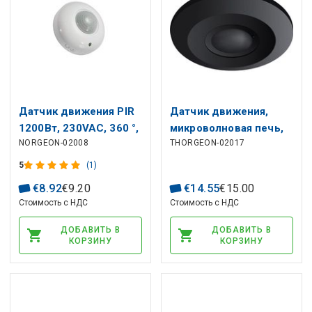
Датчик движения PIR
Датчик движения,
1200Вт, 230VAC, 360 °,
микроволновая печь,
NORGEON-02008
THORGEON-02017
6м, накладной монтаж,
230 В перем. Тока, 360
IP20, THORGEON
°, 8 м, 2000 Вт,
5
(1)
регулируемый,
€
8
.
92
€
9
.
20
€
14
.
55
€
15
.
00
встраиваемый,
Стоимость с НДС
Стоимость с НДС
черный, THORGEON
ДОБАВИТЬ В
ДОБАВИТЬ В
КОРЗИНУ
КОРЗИНУ