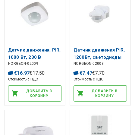
Датчик движения, PIR,
Датчик движения PIR,
1000 Вт, 230 В
1200Вт, светодиоды
NORGEON-02009
NORGEON-02003
переменного тока, 360
300Вт, 230VAC, 180 °,
°, 20 м, 10 с-30 мин, 3-
12м, IP44,
€
16
.
97
€
17
.
50
€
7
.
47
€
7
.
70
2000 лк,
регулируемый,
Стоимость с НДС
Стоимость с НДС
поверхностный
THORGEON
ДОБАВИТЬ В
ДОБАВИТЬ В
монтаж, THORGEON
КОРЗИНУ
КОРЗИНУ