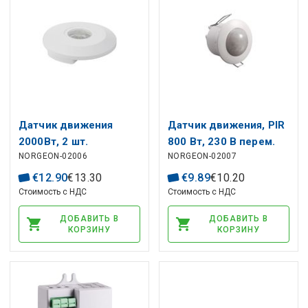
Датчик движения
Датчик движения, PIR
2000Вт, 2 шт.
800 Вт, 230 В перем.
NORGEON-02006
NORGEON-02007
Тока, 360 °, 6 м,
встраиваемый, IP20,
€
12
.
90
€
13
.
30
€
9
.
89
€
10
.
20
THORGEON
Стоимость с НДС
Стоимость с НДС
ДОБАВИТЬ В
ДОБАВИТЬ В
КОРЗИНУ
КОРЗИНУ