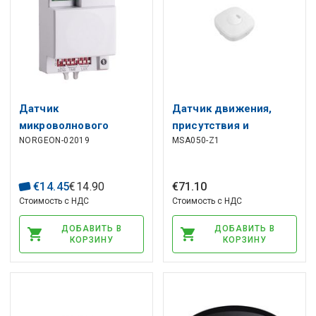
Датчик
Датчик движения,
микроволнового
присутствия и
NORGEON-02019
MSA050-Z1
выключателя 5-15м
освещенности,
макс 1200Вт IP20
поверхностный
монтаж, СВЧ 5,8 ГГц,
€
14
.
45
€
14
.
90
€
71
.
10
ZigBee TUYA
Стоимость с НДС
Стоимость с НДС
ДОБАВИТЬ В
ДОБАВИТЬ В
КОРЗИНУ
КОРЗИНУ