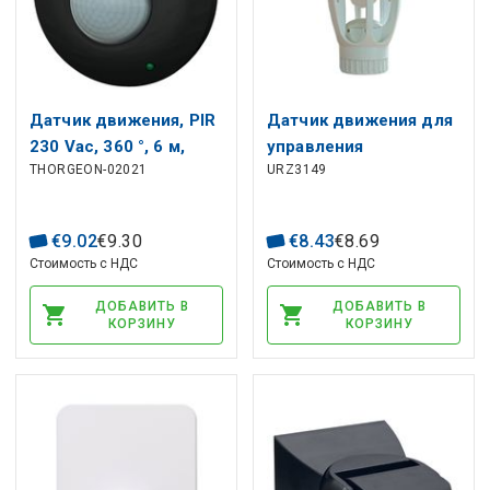
Датчик движения, PIR
Датчик движения для
230 Vac, 360 °, 6 м,
управления
THORGEON-02021
URZ3149
1200Вт, поверхность,
освещением на 360°
черный, THORGEON
для цоколя E27
€
9
.
02
€
9
.
30
€
8
.
43
€
8
.
69
Стоимость с НДС
Стоимость с НДС
ДОБАВИТЬ В
ДОБАВИТЬ В
КОРЗИНУ
КОРЗИНУ