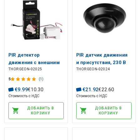
PIR детектор
PIR датчик движения
движения с внешним
и присутствия, 230 В
THORGEON-02025
THORGEON-02024
датчиком, 230Vac,
переменного тока,
800W, 6м, IP65
1000 Вт, 20 м,
5
(1)
встраиваемый или
€
9
.
99
€
10
.
30
€
21
.
92
€
22
.
60
поверхностный
Стоимость с НДС
Стоимость с НДС
монтаж, черный
ДОБАВИТЬ В
ДОБАВИТЬ В
КОРЗИНУ
КОРЗИНУ