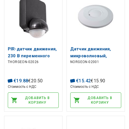
PIR-датчик движения,
Датчик движения,
230 В переменного
микроволновый,
THORGEON-02026
NORGEON-02001
тока, 1200 Вт, 8 м,
230Вак, 1-8м, 2000Вт
настенное крепление,
макс, IP20, THORGEON
IP54, черный
€
19
.
88
€
20
.
50
€
15
.
42
€
15
.
90
Стоимость с НДС
Стоимость с НДС
ДОБАВИТЬ В
ДОБАВИТЬ В
КОРЗИНУ
КОРЗИНУ