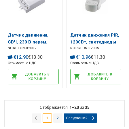
Датчик движения,
Датчик движения PIR,
СВЧ, 230 В перем.
1200Вт, светодиоды
NORGEON-02002
NORGEON-02005
Тока, 5-15 м, 500Вт,
300Вт, 230VAC, 180 °,
IP20, THORGEON
12м, IP65,
€
12
.
90
€
13
.
30
€
10
.
96
€
11
.
30
регулируемый,
Стоимость с НДС
Стоимость с НДС
THORGEON
ДОБАВИТЬ В
ДОБАВИТЬ В
КОРЗИНУ
КОРЗИНУ
Отображается:
1–20
из
35
1
2
Следующий
(current)