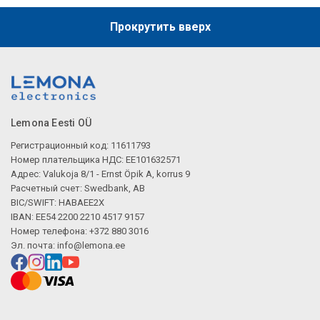
Прокрутить вверх
Lemona Eesti OÜ
Регистрационный код: 11611793
Номер плательщика НДС: EE101632571
Адрес: Valukoja 8/1 - Ernst Öpik A, korrus 9
Расчетный счет: Swedbank, AB
BIC/SWIFT: HABAEE2X
IBAN: EE54 2200 2210 4517 9157
Номер телефона: +372 880 3016
Эл. почта:
info@lemona.ee