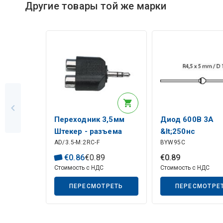
Другие товары той же марки
Описание искусственного интеллекта
Переходник 3,5мм
Диод 600В 3А
Штекер - разъема
&lt;250нс
AD/3.5-M:2RC-F
BYW95C
2xRCA
€
0
.
86
€
0
.
89
€
0
.
89
Стоимость с НДС
Стоимость с НДС
ПЕРЕСМОТРЕТЬ
ПЕРЕСМОТРЕ