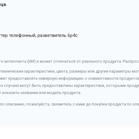
ца.
ттер телефонный, разветвитель 6p4c.
о интеллекта (ИИ) и может отличаться от реального продукта. Распро
 технические характеристики, цвета, размеры или другие параметры мо
ожет предоставлять неверную информацию о совместимости продуктов 
ых случаях могут быть предоставлены характеристики, которыми продук
т исказить название или модель продукта.
по описанию, пожалуйста, свяжитесь с нами до покупки продукта по эл