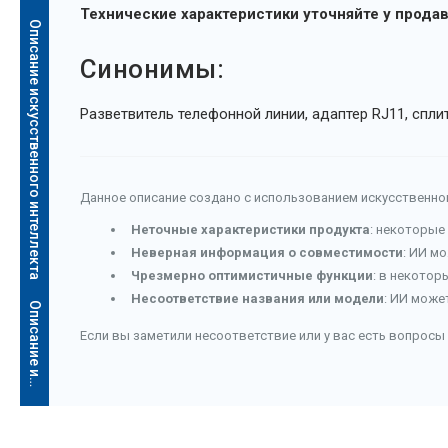
Технические характеристики уточняйте у продав
Описание искусственного интеллекта
Синонимы:
Разветвитель телефонной линии, адаптер RJ11, спли
Данное описание создано с использованием искусственног
Неточные характеристики продукта
: некоторые
Неверная информация о совместимости
: ИИ м
Чрезмерно оптимистичные функции
: в некотор
Несоответствие названия или модели
: ИИ може
О
п
и
с
а
н
и
е
и
с
к
у
с
с
т
в
е
н
н
о
г
о
и
н
т
е
л
л
е
к
т
а
Если вы заметили несоответствие или у вас есть вопросы 