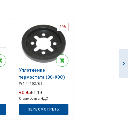
-29%
-
Уплотнение
термостата (30-90С)
W4-44102/B1
€
0
.
85
€
1
.
19
Стоимость с НДС
ПЕРЕСМОТРЕТЬ