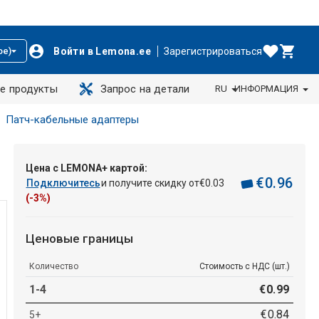
Войти в Lemona.ee
Зарегистрироваться
ое)
е продукты
Запрос на детали
RU
ИНФОРМАЦИЯ
Патч-кабельные адаптеры
Цена с LEMONA+ картой:
€
0
.
96
Подключитесь
и получите скидку от
€
0
.
03
(-3%)
Ценовые границы
Количество
Стоимость с НДС (шт.)
1-4
€
0
.
99
€
0
.
84
5+