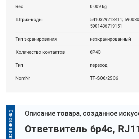
Вес
0.009 kg.
Штрих-коды
5410329213411; 590080
5901436719151
Тип экранирования
неэкранированный
Количество контактов
6P4C
Тип
переход
NomNr
TF-SO6/2SO6
Oписание товара, созданное иску
Ответвитель 6p4c, RJ11