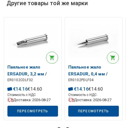
О
п
и
с
а
н
и
е
и
с
к
у
с
с
т
в
е
н
н
о
г
о
и
н
т
е
л
л
е
к
т
Другие товары той же марки
Описание искусственного интеллекта
Паяльное жало
Паяльное жало
ERSADUR, 3,2 мм /
ERSADUR, 0,4 мм /
ER0102CDLF32
ER0102PDLF04
0,126 дюйма, ERSA
0,016 дюйма, ERSA
€
14
.
16
€
14
.
60
€
14
.
16
€
14
.
60
Стоимость с НДС
Стоимость с НДС
Доставка: 2026-08-27
Доставка: 2026-08-27
ПЕРЕСМОТРЕТЬ
ПЕРЕСМОТРЕТЬ