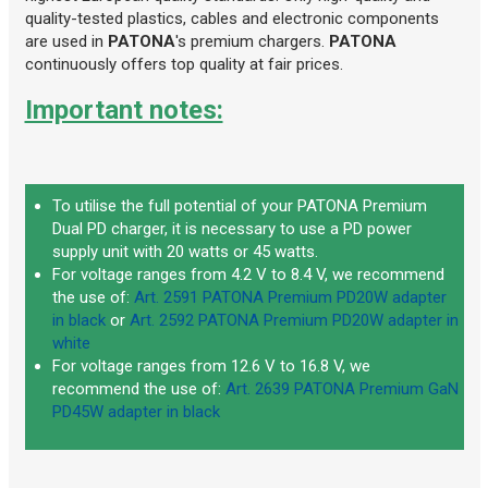
quality-tested plastics, cables and electronic components
are used in
PATONA
's premium chargers.
PATONA
continuously offers top quality at fair prices.
Important notes:
To utilise the full potential of your PATONA Premium
Dual PD charger, it is necessary to use a PD power
supply unit with 20 watts or 45 watts.
For voltage ranges from 4.2 V to 8.4 V, we recommend
the use of:
Art. 2591 PATONA Premium PD20W adapter
in black
or
Art. 2592 PATONA Premium PD20W adapter in
white
For voltage ranges from 12.6 V to 16.8 V, we
recommend the use of:
Art. 2639 PATONA Premium GaN
PD45W adapter in black