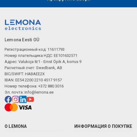
Lemona Eesti OÜ
Регистрационный код: 11611793
Номер плательщика НДС: EE101632571
Адрес: Valukoja 8/1 - Ernst Öpik A, korrus 9
Расчетный счет: Swedbank, AB
BIC/SWIFT: HABAEE2X
IBAN: EE54 2200 2210 4517 9157
Номер телефона: +372 880 3016
Эл. почта:
info@lemona.ee
О LEMONA
ИНФОРМАЦИЯ О ПОКУПКЕ