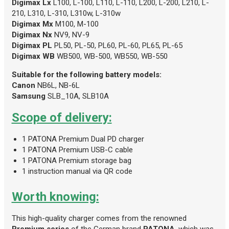
Digimax Lx
L100, L-100, L110, L-110, L200, L-200, L210, L-
210, L310, L-310, L310w, L-310w
Digimax Mx
M100, M-100
Digimax Nx
NV9, NV-9
Digimax PL
PL50, PL-50, PL60, PL-60, PL65, PL-65
Digimax WB
WB500, WB-500, WB550, WB-550
Suitable for the following battery models:
Canon
NB6L, NB-6L
Samsung
SLB_10A, SLB10A
Scope of delivery:
1 PATONA Premium Dual PD charger
1 PATONA Premium USB-C cable
1 PATONA Premium storage bag
1 instruction manual via QR code
Worth knowing:
This high-quality charger comes from the renowned
Premium series
of the German brand
PATONA
, which was