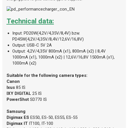
Technical data:
Input: PD20W(4,2V/4,35V/8,4V) bzw.
PD45W(4,2V/4,35V/8,4V/12,6V/16,8V)
Output: USB-C 5V 2A
Output: 4,2V/4,35V 800mA (x1), 800mA (x2) | 8,4V
1000mA (x1), 1000mA (x2) | 12,6V/16,8V 1500mA (x1),
1000mA (x2)
Suitable for the following camera types:
Canon
Ixus
85 IS
IXY DIGITAL
25 IS
PowerShot
SD770 IS
Samsung
Digimax ES
ES50, ES-50, ES55, ES-55
Digimax IT
IT100, IT-100