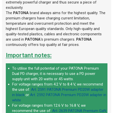
extremely powerful charger and thus secure a piece of
exclusivity.
The
PATONA
brand always aims for the highest quality. The
premium chargers have charging current limitation,
temperature and overcurrent protection and meet the
highest European quality standards. Only high-quality and
quality-tested plastics, cables and electronic components
are used in
PATONA
's premium chargers.
PATONA
continuously offers top quality at fair prices.
Important notes:
To utilise the full potential of your PATONA Premium
Dual PD charger, it is necessary to use a PD power
supply unit with 20 watts or 45 watts.
For voltage ranges from 4.2 V to 8.4 V, we recommend
the use of:
Art. 2591 PATONA Premium PD20W adapter
in black
or
Art. 2592 PATONA Premium PD20W adapter in
white
For voltage ranges from 12.6 V to 16.8 V, we
recommend the use of:
Art. 2639 PATONA Premium GaN