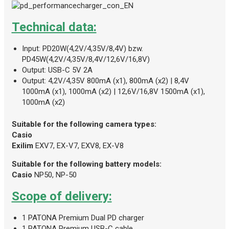
Technical data:
Input: PD20W(4,2V/4,35V/8,4V) bzw.
PD45W(4,2V/4,35V/8,4V/12,6V/16,8V)
Output: USB-C 5V 2A
Output: 4,2V/4,35V 800mA (x1), 800mA (x2) | 8,4V
1000mA (x1), 1000mA (x2) | 12,6V/16,8V 1500mA (x1),
1000mA (x2)
Suitable for the following camera types:
Casio
Exilim
EXV7, EX-V7, EXV8, EX-V8
Suitable for the following battery models:
Casio
NP50, NP-50
Scope of delivery:
1 PATONA Premium Dual PD charger
1 PATONA Premium USB-C cable