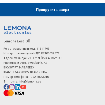
Прокрутить вверх
Lemona Eesti OÜ
Регистрационный код: 11611793
Номер плательщика НДС: EE101632571
Адрес: Valukoja 8/1 - Ernst Öpik A, korrus 9
Расчетный счет: Swedbank, AB
BIC/SWIFT: HABAEE2X
IBAN: EE54 2200 2210 4517 9157
Номер телефона: +372 880 3016
Эл. почта:
info@lemona.ee