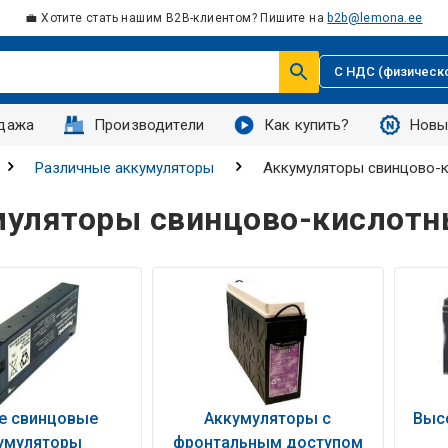
💼 Хотите стать нашим B2B-клиентом? Пишите на
b2b@lemona.ee
С НДС (физическ
дажа
Производители
Как купить?
Новы
Различные аккумуляторы
Аккумуляторы свинцово-
муляторы свинцово-кислотн
е свинцовые
Аккумуляторы с
Выс
умуляторы
фронтальным доступом