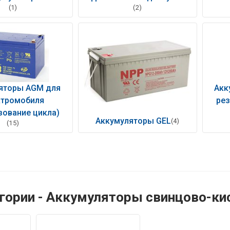
(1)
(2)
яторы AGM для
Акк
ктромобиля
рез
зование цикла)
Аккумуляторы GEL
(4)
(15)
гории - Аккумуляторы свинцово-к