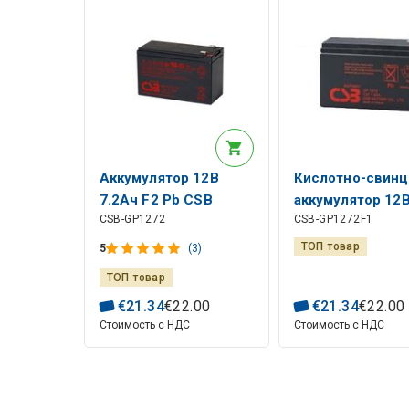
Аккумулятор 12В
Кислотно-свин
7.2Ач F2 Pb CSB
аккумулятор 12
CSB-GP1272
CSB-GP1272F1
7.2Ач F1 Pb CSB
ТОП товар
5
(3)
ТОП товар
€
21
.
34
€
22
.
00
€
21
.
34
€
22
.
00
Стоимость с НДС
Стоимость с НДС