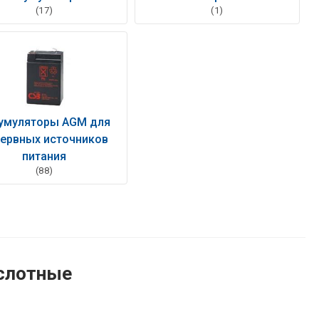
(17)
(1)
умуляторы AGM для
ервных источников
питания
(88)
ислотные