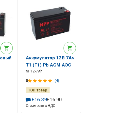
цовый
Аккумулятор 12В 7Ач
В
T1 (F1) Pb AGM АЭС
NP12-7Ah
5
(4)
ТОП товар
€
16
.
39
€
16
.
90
Стоимость с НДС