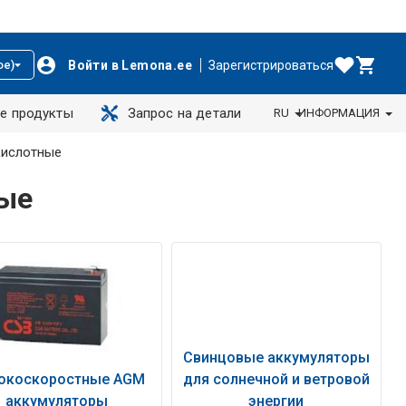
Войти в Lemona.ee
Зарегистрироваться
ое)
е продукты
Запрос на детали
RU
ИНФОРМАЦИЯ
кислотные
ые
Свинцовые аккумуляторы
окоскоростные AGM
для солнечной и ветровой
аккумуляторы
энергии