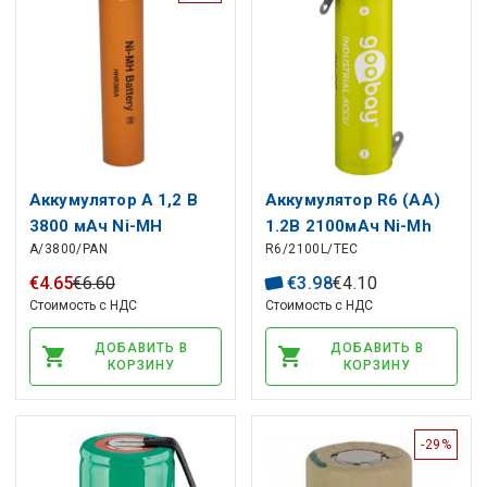
Аккумулятор A 1,2 В
Аккумулятор R6 (AA)
3800 мАч Ni-MH
1.2В 2100мАч Ni-Mh
A/3800/PAN
R6/2100L/TEC
Panasonic HHR380A
GOOBAY Solder
€
4
.
65
€
6
.
60
€
3
.
98
€
4
.
10
Стоимость с НДС
Стоимость с НДС
ДОБАВИТЬ В
ДОБАВИТЬ В
КОРЗИНУ
КОРЗИНУ
-29%