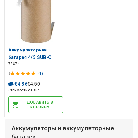
Аккумуляторная
батарея 4/5 SUB-C
72874
(4/5SC) 1.2V 2000mAh
Ni-Mh Solder tail (Z)
5
(1)
€
4
.
36
€
4
.
50
Стоимость с НДС
ДОБАВИТЬ В
КОРЗИНУ
Аккумуляторы и аккумуляторные
батареи