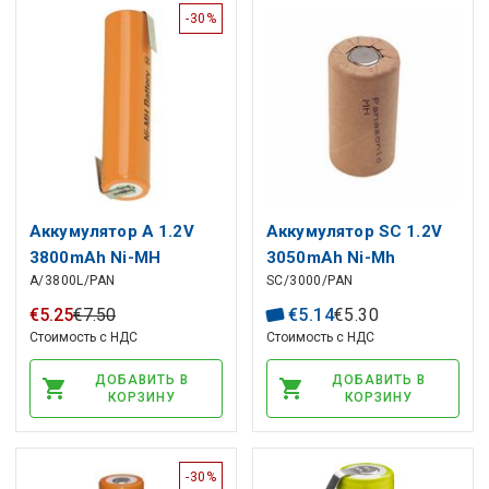
-30%
Аккумулятор A 1.2V
Аккумулятор SC 1.2V
3800mAh Ni-MH
3050mAh Ni-Mh
A/3800L/PAN
SC/3000/PAN
припаянный Panasonic
Panasonic HHR300SCP
HHR380A
€
5
.
25
€
7
.
50
€
5
.
14
€
5
.
30
Стоимость с НДС
Стоимость с НДС
ДОБАВИТЬ В
ДОБАВИТЬ В
КОРЗИНУ
КОРЗИНУ
-30%