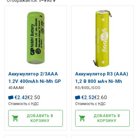
Отображается:
1–9
из
9
Аккумулятор 2/3AAA
Аккумулятор R3 (AAA)
1.2V 400mAh Ni-Mh GP
1,2 В 800 мАч Ni-Mh
40AAAM
R3/800L/GOO
йодный
€
2
.
42
€
2
.
50
€
2
.
52
€
2
.
60
Стоимость с НДС
Стоимость с НДС
ДОБАВИТЬ В
ДОБАВИТЬ В
КОРЗИНУ
КОРЗИНУ