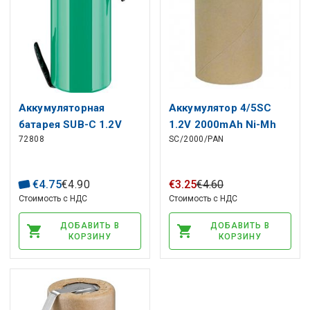
Аккумуляторная
Аккумулятор 4/5SC
батарея SUB-C 1.2V
1.2V 2000mAh Ni-Mh
72808
SC/2000/PAN
3000mAh Ni-Mh Solder
Panasonic HHR200SCP
tail (Z) GOOBAY
€
4
.
75
€
4
.
90
€
3
.
25
€
4
.
60
Стоимость с НДС
Стоимость с НДС
ДОБАВИТЬ В
ДОБАВИТЬ В
КОРЗИНУ
КОРЗИНУ