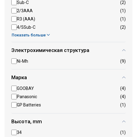
Sub-C
(2)
2/3AAA
(1)
R3 (AAA)
(1)
4/5Sub-C
(2)
Показать больше
Электрохимическая структура
Ni-Mh
(9)
Марка
GOOBAY
(4)
Panasonic
(4)
GP Batteries
(1)
Высота, mm
34
(1)