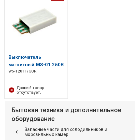
Выключатель
магнитный MS-01 250В
W5-12011/GOR
0.25А 239482, 693165
GORENJE для
холодильника
Данный товар
отсутствует.
Бытовая техника и дополнительное
оборудование
Запасные части для холодильников и
морозильных камер