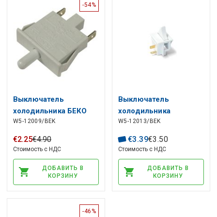
-54%
Выключатель
Выключатель
холодильника БЕКО
холодильника
W5-12009/BEK
W5-12013/BEK
4224090000,
4834220185,
4224090085 Северная
4094880285 БЕКО
€
2
.
25
€
4
.
90
€
3
.
39
€
3
.
50
Каролина
Стоимость с НДС
Стоимость с НДС
ДОБАВИТЬ В
ДОБАВИТЬ В
КОРЗИНУ
КОРЗИНУ
-46%