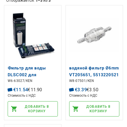
Отображается:
1–3
из
3
Фильтр для воды
водяной фильтр Ø6mm
DLSC002 для
VT205651, 5513220521
W6-63027/KEN
W8-07501/KEN
кофемашин
DELONGHI для
5513292811, SER3017
кофеварки
€
11
.
54
€
11
.
90
€
3
.
39
€
3
.
50
DELONGHI
Стоимость с НДС
Стоимость с НДС
ДОБАВИТЬ В
ДОБАВИТЬ В
КОРЗИНУ
КОРЗИНУ