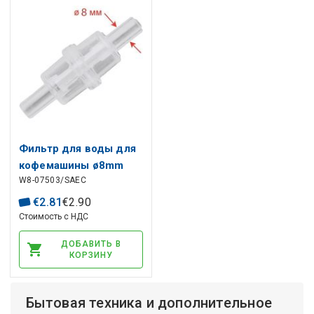
Фильтр для воды для
кофемашины ø8mm
W8-07503/SAEC
NV99.001, 16014316
SAECO, BIANCHI
€
2
.
81
€
2
.
90
Стоимость с НДС
ДОБАВИТЬ В
КОРЗИНУ
Бытовая техника и дополнительное