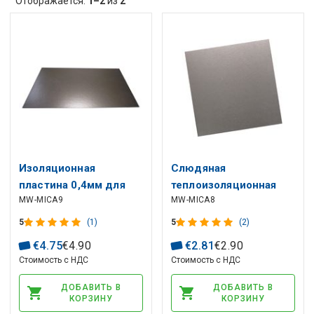
Отображается:
1–2
из
2
Изоляционная
Слюдяная
пластина 0,4мм для
теплоизоляционная
MW-MICA9
MW-MICA8
микроволновки
плита 0.4мм
400х450мм МВ
300х300мм
5
(1)
5
(2)
€
4
.
75
€
4
.
90
€
2
.
81
€
2
.
90
Стоимость с НДС
Стоимость с НДС
ДОБАВИТЬ В
ДОБАВИТЬ В
КОРЗИНУ
КОРЗИНУ