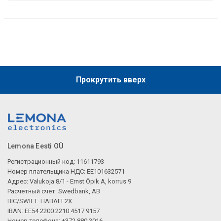
Прокрутить вверх
Lemona Eesti OÜ
Регистрационный код: 11611793
Номер плательщика НДС: EE101632571
Адрес: Valukoja 8/1 - Ernst Öpik A, korrus 9
Расчетный счет: Swedbank, AB
BIC/SWIFT: HABAEE2X
IBAN: EE54 2200 2210 4517 9157
Номер телефона: +372 880 3016