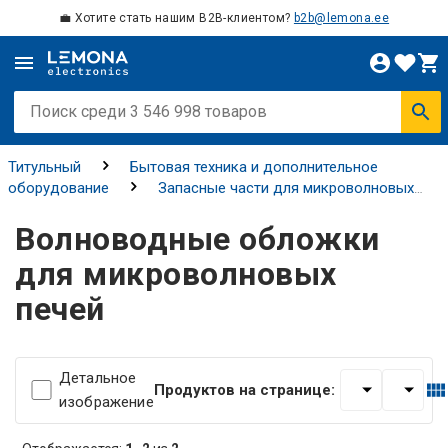
💼 Хотите стать нашим B2B-клиентом?
b2b@lemona.ee
Титульный
Бытовая техника и дополнительное
оборудование
Запасные части для микроволновых
печей
Волноводные обложки для микроволновых
Волноводные обложки
печей
для микроволновых
печей
Детальное
Продуктов на странице:
изображение