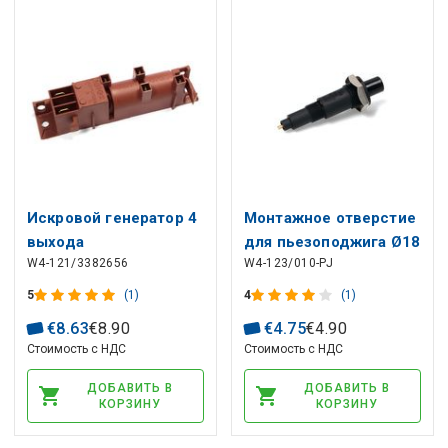
Искровой генератор 4
Монтажное отверстие
выхода
для пьезоподжига Ø18
W4-121/3382656
W4-123/010-PJ
мм (Faston M Ø2,4 мм),
черный
5
(1)
4
(1)
€
8
.
63
€
8
.
90
€
4
.
75
€
4
.
90
Стоимость с НДС
Стоимость с НДС
ДОБАВИТЬ В
ДОБАВИТЬ В
КОРЗИНУ
КОРЗИНУ