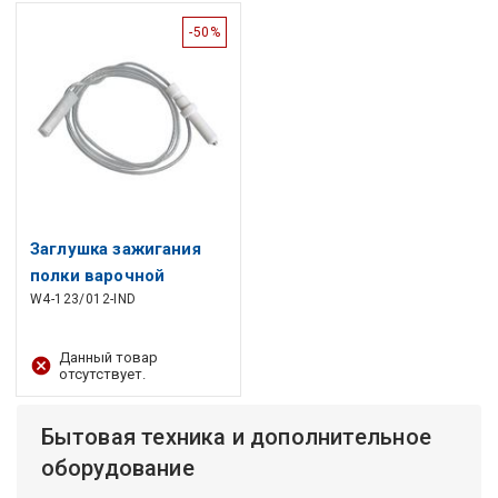
-50%
Заглушка зажигания
полки варочной
W4-123/012-IND
панели 35+700мм
052951, 118496
ARISTON, INDESIT для
Данный товар
отсутствует.
плиты
Бытовая техника и дополнительное
оборудование