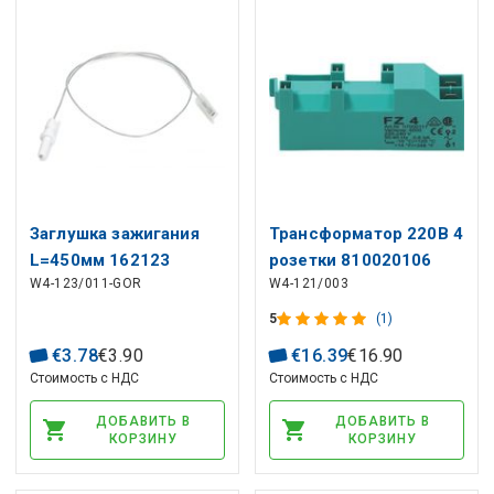
Заглушка зажигания
Трансформатор 220В 4
L=450мм 162123
розетки 810020106
W4-123/011-GOR
W4-121/003
GORENJE для
SMEG
кухонной плиты
5
(1)
€
3
.
78
€
3
.
90
€
16
.
39
€
16
.
90
Стоимость с НДС
Стоимость с НДС
ДОБАВИТЬ В
ДОБАВИТЬ В
КОРЗИНУ
КОРЗИНУ