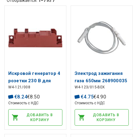
Отображается:
1–7
из
7
Искровой генератор 4
Электрод зажигания
розетки 230 В для
газа 650мм 268900035
W4-121/008
W4-123/015-BEK
профессионального
BEKO, ARCELIK
оборудования,
€
8
.
24
€
8
.
50
€
4
.
75
€
4
.
90
универсальный
Стоимость с НДС
Стоимость с НДС
ДОБАВИТЬ В
ДОБАВИТЬ В
КОРЗИНУ
КОРЗИНУ