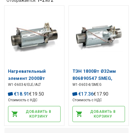
Отображается:
1–2
из
2
Нагревательный
ТЭН 1800Вт Ø32мм
элемент 2000Вт
806890547 SMEG,
W1-06034/ELE/ALT
W1-06034/SMEG
Ø32мм 50280071007
1888150100 BEKO для
AEG, ELECTROLUX для
посудомоечной
€
18
.
91
€
19
.
50
€
17
.
36
€
17
.
90
посудомоечной
машины
Стоимость с НДС
Стоимость с НДС
машины
ДОБАВИТЬ В
ДОБАВИТЬ В
КОРЗИНУ
КОРЗИНУ