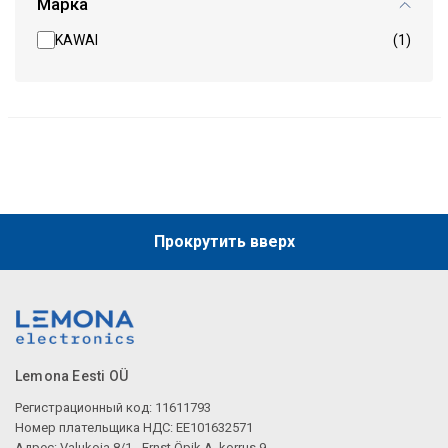
Марка
KAWAI
(1)
Прокрутить вверх
Lemona Eesti OÜ
Регистрационный код: 11611793
Номер плательщика НДС: EE101632571
Адрес: Valukoja 8/1 - Ernst Öpik A, korrus 9