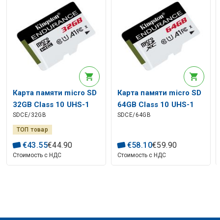
Карта памяти micro SD
Карта памяти micro SD
32GB Class 10 UHS-1
64GB Class 10 UHS-1
SDCE/32GB
SDCE/64GB
U1 A1 V10, High-
U1 A1 V10, High-
Endurance
Endurance
ТОП товар
€
43
.
55
€
44
.
90
€
58
.
10
€
59
.
90
Стоимость с НДС
Стоимость с НДС