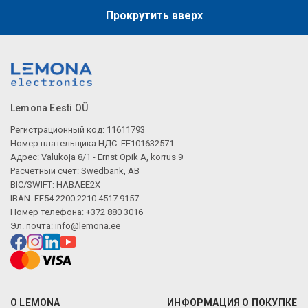
Прокрутить вверх
Lemona Eesti OÜ
Регистрационный код: 11611793
Номер плательщика НДС: EE101632571
Адрес: Valukoja 8/1 - Ernst Öpik A, korrus 9
Расчетный счет: Swedbank, AB
BIC/SWIFT: HABAEE2X
IBAN: EE54 2200 2210 4517 9157
Номер телефона: +372 880 3016
Эл. почта:
info@lemona.ee
О LEMONA
ИНФОРМАЦИЯ О ПОКУПКЕ