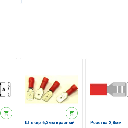
Штекер 6,3мм красный
Розетка 2,8мм