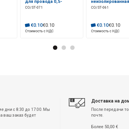
для провода 0,5-
неизолированна
CO/ST-071
CO/ST-061
од
1,50мм²
красная под про
)
0,5-1,5мм² (ST-06
RoHS
€
0
.
10
€
0
.
10
€
0
.
10
€
0
.
10
Стоимость с НДС
Стоимость с НДС
Доставка на до
 дни с 8.30 до 17.00. Мы
После передачи то
а ваш заказ будет
почте.
Более 50,00 €