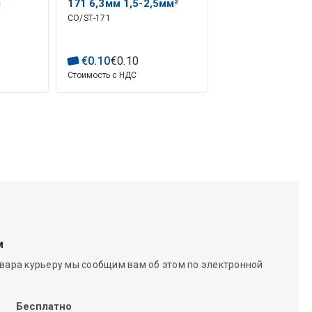
я
171 6,3мм 1,5-2,5мм²
CO/ST-171
вод
1)
€
0
.
10
€
0
.
10
Стоимость с НДС
м
вара курьеру мы сообщим вам об этом по электронной
Бесплатно