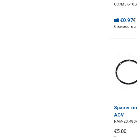
CO/M8K-10B
€
0
.
97
€
Стоимость с
Spacer ri
ACV
RAM-20.480
€
5
.
00