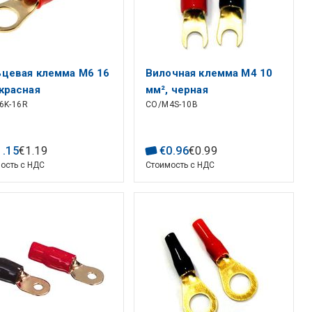
цевая клемма M6 16
Вилочная клемма M4 10
красная
мм², черная
6K-16R
CO/M4S-10B
1
.
15
€
1
.
19
€
0
.
96
€
0
.
99
ость с НДС
Стоимость с НДС