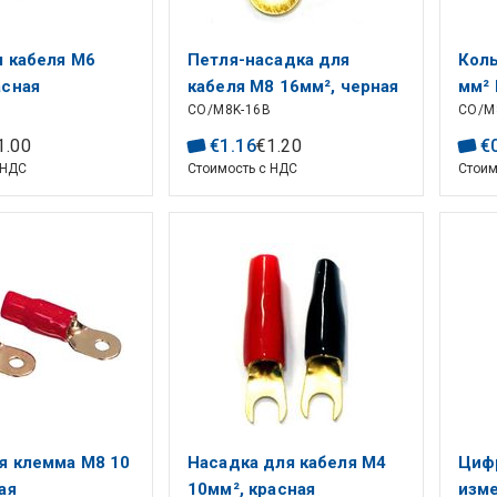
я кабеля M6
Петля-насадка для
Коль
асная
кабеля M8 16мм², черная
мм²
CO/M8K-16B
CO/M
1
.
00
€
1
.
16
€
1
.
20
€
 НДС
Стоимость с НДС
Стоим
я клемма M8 10
Насадка для кабеля M4
Циф
ая
10мм², красная
изм