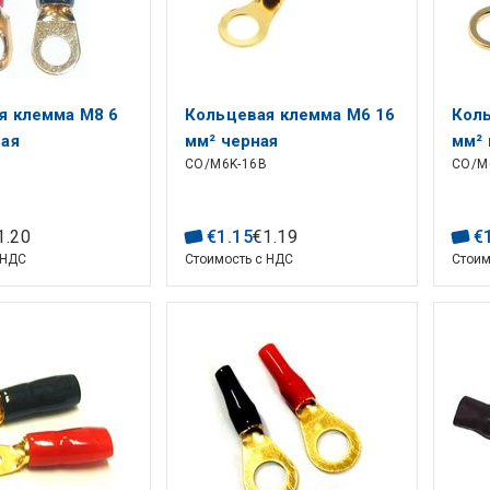
я клемма M8 6
Кольцевая клемма M6 16
Коль
ная
мм² черная
мм² 
CO/M6K-16B
CO/M
1
.
20
€
1
.
15
€
1
.
19
€
 НДС
Стоимость с НДС
Стоим