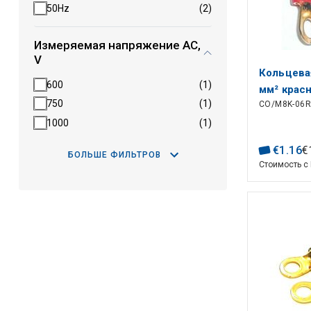
50Hz
(2)
Измеряемая напряжение AC,
V
Кольцева
600
(1)
мм² крас
750
(1)
CO/M8K-06R
1000
(1)
€
1
.
16
€
БОЛЬШЕ ФИЛЬТРОВ
Стоимость с