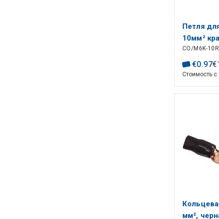
Петля дл
10мм² кр
CO/M6K-10R
€
0
.
97
€
Стоимость с
Кольцева
мм², черн