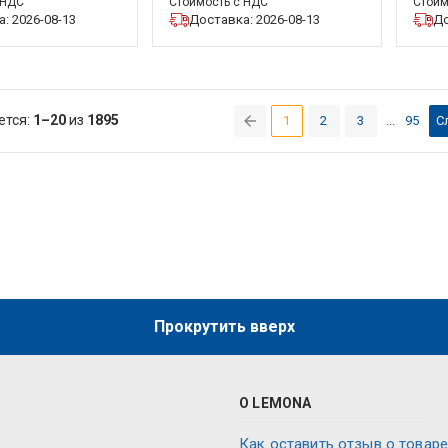
 НДС
Стоимость с НДС
Стоим
: 2026-08-13
Доставка: 2026-08-13
До
ется:
1–20
из
1895
1
2
3
...
95
С
(current)
Прокрутить вверх
О LEMONA
Как оставить отзыв о товаре