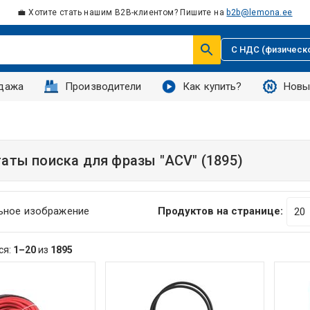
💼 Хотите стать нашим B2B-клиентом? Пишите на
b2b@lemona.ee
С НДС (физическ
дажа
Производители
Как купить?
Новы
таты поиска для фразы
"ACV"
(1895)
ьное изображение
Продуктов на странице:
ся:
1–20
из
1895