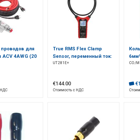
 проводов для
True RMS Flex Clamp
Кол
я ACV 4AWG (20
Sensor, переменный ток:
6мм²
UT281E+
CO/M
10000A; ACV/DCV:1000V;
частота: 45-400Hz; длина
гибкой катушки: 1100mm;
€
144
.
00
€
CAT? 600V , UNI-T
 НДС
Стоимость с НДС
Стоим