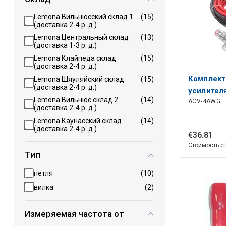
Lemona Вильнюсский склад 1
(15)
(доставка 2-4 р. д.)
Lemona Центральный склад
(13)
(доставка 1-3 р. д.)
Lemona Клайпеда склад
(15)
(доставка 2-4 р. д.)
Комплект
Lemona Шяуляйский склад
(15)
(доставка 2-4 р. д.)
усилител
Lemona Вильнюс склад 2
(14)
ACV-4AWG
мм²) ACV
(доставка 2-4 р. д.)
Lemona Каунасский склад
(14)
(доставка 2-4 р. д.)
€
36
.
81
Стоимость с
Тип
петля
(10)
вилка
(2)
Измеряемая частота от