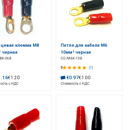
ьцевая клемма M8
Петля для кабеля M6
 черная
10мм² черная
8K-06B
CO/M6K-10B
5
(1)
1
.
16
€
1
.
20
€
0
.
97
€
1
.
00
ость с НДС
Стоимость с НДС