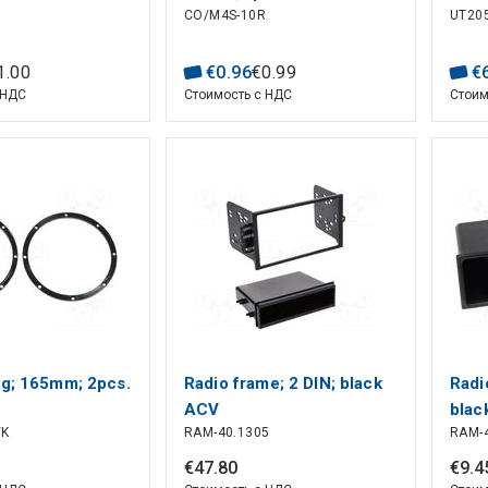
CO/M4S-10R
UT20
1000
60mF
1
.
00
€
0
.
96
€
0
.
99
€
 НДС
Стоимость с НДС
Стоим
ng; 165mm; 2pcs.
Radio frame; 2 DIN; black
Radi
ACV
blac
/K
RAM-40.1305
RAM-4
€
47
.
80
€
9
.
4