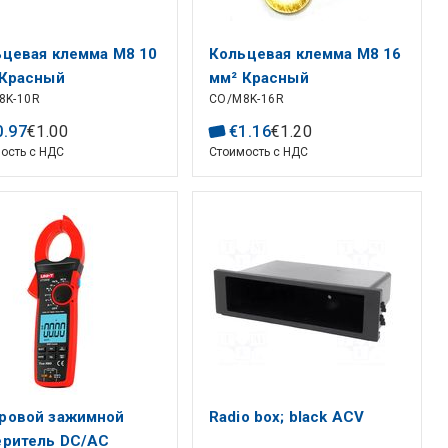
цевая клемма M8 10
Кольцевая клемма M8 16
 Красный
мм² Красный
8K-10R
CO/M8K-16R
0
.
97
€
1
.
00
€
1
.
16
€
1
.
20
ость с НДС
Стоимость с НДС
ровой зажимной
Radio box; black ACV
еритель DC/AC