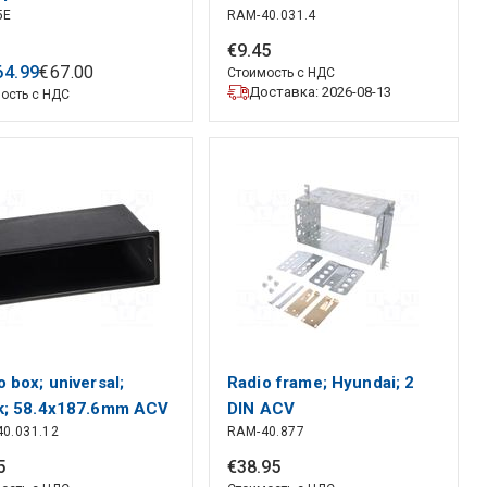
5E
RAM-40.031.4
V; AC 1000A; 60MΩ;
; 1MHz;
€
9
.
45
64
.
99
€
67
.
00
Стоимость с НДС
Доставка: 2026-08-13
ость с НДС
o box; universal;
Radio frame; Hyundai; 2
k; 58.4x187.6mm ACV
DIN ACV
0.031.12
RAM-40.877
5
€
38
.
95