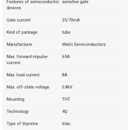
Features of semiconductor
sensitive gate
devices
Gate current
35/70mA
Kind of package
tube
Manufacturer
WeEn Semiconductors
Max. forward impulse
65A
current
Max. load current
8A
Max. off-state voltage
0.8kV
Mounting
THT
Technology
4Q
Type of thyristor
triac