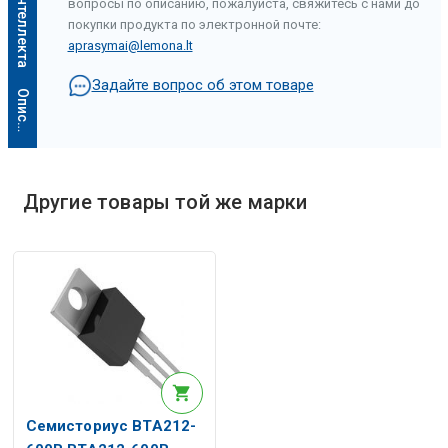
вопросы по описанию, пожалуйста, свяжитесь с нами до
покупки продукта по электронной почте:
aprasymai@lemona.lt
Задайте вопрос об этом товаре
О
п
и
с
а
н
и
е
и
с
к
у
с
с
т
в
е
н
н
о
г
о
и
н
т
е
л
л
е
к
т
а
Другие товары той же марки
Семисториус BTA212-