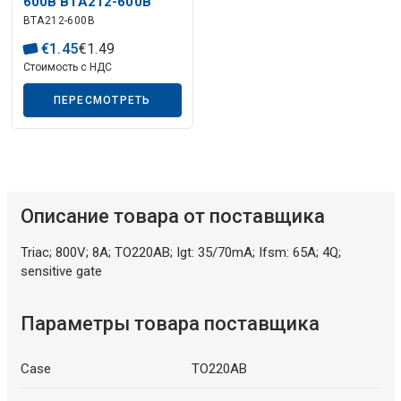
Описание искусственного интеллекта
600B BTA212-600B
BTA212-600B
€
1
.
45
€
1
.
49
Стоимость с НДС
ПЕРЕСМОТРЕТЬ
Описание товара от поставщика
Triac; 800V; 8A; TO220AB; Igt: 35/70mA; Ifsm: 65A; 4Q;
sensitive gate
Параметры товара поставщика
Case
TO220AB