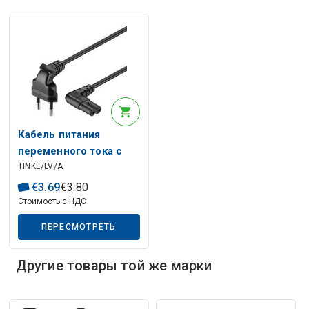
Описание искусственного интеллекта
Кабель питания
переменного тока с
TINKL/LV/A
разъемами 1,5 м,
угловые разъемы
€
3
.
69
€
3
.
80
Стоимость с НДС
Описание искусственного интеллекта
ПЕРЕСМОТРЕТЬ
Другие товары той же марки