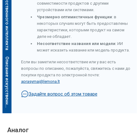
Описание искусственного интеллекта
совместимости продуктов с другими
устройствами или системами.
Чрезмерно оптимистичные функции
: в
некоторых случаях могут быть предоставлены
характеристики, которыми продукт на самом
деле не обладает.
Несоответствие названия или модели
: ИИ
может исказить название или модель продукта.
О
п
и
с
а
н
и
е
и
с
к
у
с
с
т
в
е
н
н
о
г
о
и
н
т
е
л
л
е
к
т
а
Если вы заметили несоответствие или у вас есть
вопросы по описанию, пожалуйста, свяжитесь с нами до
покупки продукта по электронной почте:
aprasymai@lemona.lt
Задайте вопрос об этом товаре
Аналог