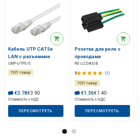
Кабель UTP CAT5e
Розетка для реле с
LAN с разъемами
проводами
CMP-UTP5/5
RE-LIZDAS/B
2xRJ45 5м
ТОП товар
5
(1)
ТОП товар
€
3
.
78
€
3
.
90
€
1
.
36
€
1
.
40
Стоимость с НДС
Стоимость с НДС
ПЕРЕСМОТРЕТЬ
ПЕРЕСМОТРЕТЬ