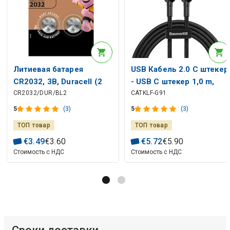
Литиевая батарея
USB Кабель 2.0 C штекер
CR2032, 3В, Duracell (2
- USB C штекер 1,0 m,
CR2032/DUR/BL2
CATKLF-G91
шт. В упаковке)
нейлоновая оплётка,
Cafule BASEUS
5
(3)
5
(3)
ТОП товар
ТОП товар
€
3
.
49
€
3
.
60
€
5
.
72
€
5
.
90
Стоимость с НДС
Стоимость с НДС