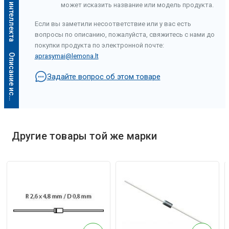
может исказить название или модель продукта.
Если вы заметили несоответствие или у вас есть
вопросы по описанию, пожалуйста, свяжитесь с нами до
покупки продукта по электронной почте:
О
п
и
с
а
н
и
е
и
с
к
у
с
с
т
в
е
н
н
о
г
о
и
н
т
е
л
л
е
к
т
а
aprasymai@lemona.lt
Задайте вопрос об этом товаре
Другие товары той же марки