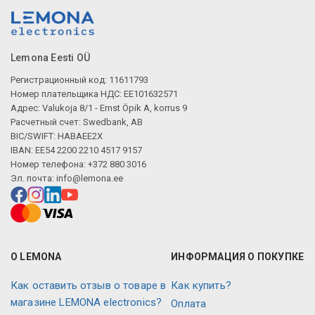
Lemona Eesti OÜ
Регистрационный код: 11611793
Номер плательщика НДС: EE101632571
Адрес: Valukoja 8/1 - Ernst Öpik A, korrus 9
Расчетный счет: Swedbank, AB
BIC/SWIFT: HABAEE2X
IBAN: EE54 2200 2210 4517 9157
Номер телефона: +372 880 3016
Эл. почта:
info@lemona.ee
О LEMONA
ИНФОРМАЦИЯ О ПОКУПКЕ
Как оставить отзыв о товаре в
Как купить?
магазине LEMONA electronics?
Оплата