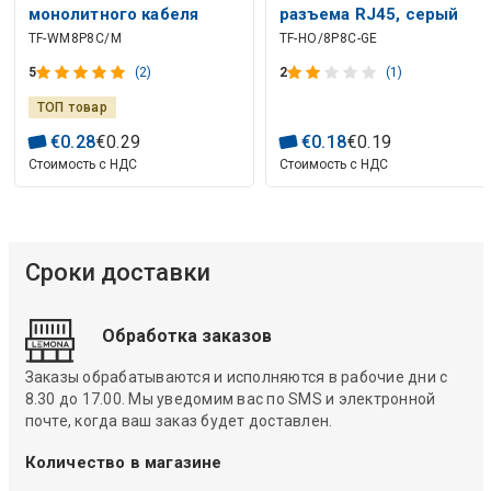
монолитного кабеля
разъема RJ45, серый
TF-WM8P8C/M
TF-HO/8P8C-GE
RJ45 WM8p8c
5
(2)
2
(1)
ТОП товар
€
0
.
28
€
0
.
29
€
0
.
18
€
0
.
19
Стоимость с НДС
Стоимость с НДС
Сроки доставки
Обработка заказов
Заказы обрабатываются и исполняются в рабочие дни с
8.30 до 17.00. Мы уведомим вас по SMS и электронной
почте, когда ваш заказ будет доставлен.
Количество в магазине