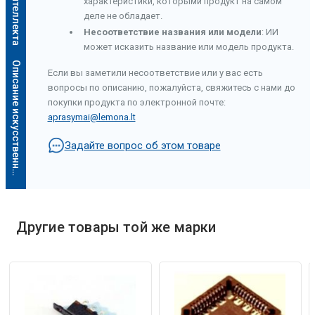
характеристики, которыми продукт на самом
деле не обладает.
Несоответствие названия или модели
: ИИ
может исказить название или модель продукта.
О
п
и
с
а
н
и
е
и
с
к
у
с
с
т
в
е
н
н
о
г
о
и
н
т
е
л
л
е
к
т
а
Если вы заметили несоответствие или у вас есть
вопросы по описанию, пожалуйста, свяжитесь с нами до
покупки продукта по электронной почте:
aprasymai@lemona.lt
Задайте вопрос об этом товаре
Другие товары той же марки