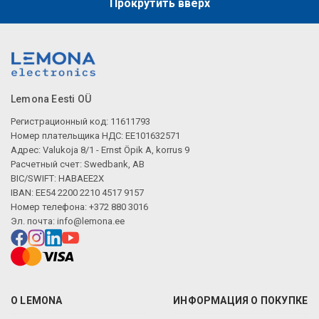
Прокрутить вверх
Lemona Eesti OÜ
Регистрационный код: 11611793
Номер плательщика НДС: EE101632571
Адрес: Valukoja 8/1 - Ernst Öpik A, korrus 9
Расчетный счет: Swedbank, AB
BIC/SWIFT: HABAEE2X
IBAN: EE54 2200 2210 4517 9157
Номер телефона: +372 880 3016
Эл. почта:
info@lemona.ee
О LEMONA
ИНФОРМАЦИЯ О ПОКУПКЕ