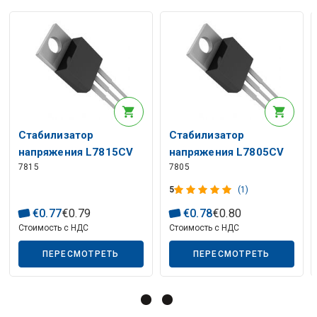
Описание искусственного интеллекта
Стабилизатор
Стабилизатор
напряжения L7815CV
напряжения L7805CV
7815
7805
TO220
TO220
5
(1)
Описание искусственного интеллекта
€
0
.
77
€
0
.
79
€
0
.
78
€
0
.
80
Стоимость с НДС
Стоимость с НДС
ПЕРЕСМОТРЕТЬ
ПЕРЕСМОТРЕТЬ