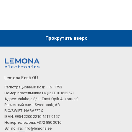
Описание искусственного интеллекта
Прокрутить вверх
Lemona Eesti OÜ
Регистрационный код: 11611793
Номер плательщика НДС: EE101632571
Адрес: Valukoja 8/1 - Ernst Öpik A, korrus 9
Расчетный счет: Swedbank, AB
BIC/SWIFT: HABAEE2X
IBAN: EE54 2200 2210 4517 9157
Номер телефона: +372 880 3016
Эл. почта:
info@lemona.ee