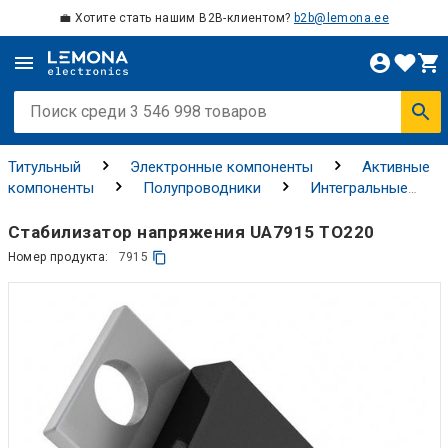
💼 Хотите стать нашим B2B-клиентом?
b2b@lemona.ee
Титульный
Электронные компоненты
Активные
компоненты
Полупроводники
Интегральные
схемы
Интегральные схемы управления питанием
(PMIC)
Стабилизатор напряжения UA7915 TO220
Номер продукта:
7915