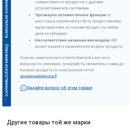
совместимости продуктов с другими
устройствами или системами.
Чрезмерно оптимистичные функции
: в
некоторых случаях могут быть предоставлены
характеристики, которыми продукт на самом
деле не обладает.
Несоответствие названия или модели
: ИИ
О
п
и
с
а
н
и
е
и
с
к
у
с
с
т
в
е
н
н
о
г
о
и
н
т
е
л
л
е
к
т
а
может исказить название или модель продукта.
Если вы заметили несоответствие или у вас есть
вопросы по описанию, пожалуйста, свяжитесь с нами до
покупки продукта по электронной почте:
aprasymai@lemona.lt
Задайте вопрос об этом товаре
Другие товары той же марки