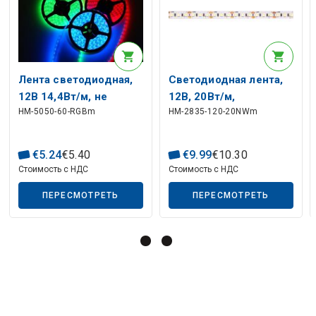
Лента светодиодная,
Светодиодная лента,
12В 14,4Вт/м, не
12В, 20Вт/м,
HM-5050-60-RGBm
HM-2835-120-20NWm
герметичная IP20, RGB
неводостойкая,
нейтральный белый,
115лм/Вт, АКТО
€
5
.
24
€
5
.
40
€
9
.
99
€
10
.
30
Стоимость с НДС
Стоимость с НДС
ПЕРЕСМОТРЕТЬ
ПЕРЕСМОТРЕТЬ