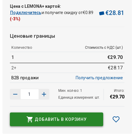
Цена с LEMONA+ картой:
€
28
.
81
Подключитесь
и получите скидку от
€
0
.
89
(-3%)
Ценовые границы
Количество
Стоимость с НДС (шт.)
1
€
29
.
70
€
28
.
17
2+
B2B продажи
Получить предложение
Мин. кол-во: 1
Итого:
€
29
.
70
Единица измерения: шт.
ДОБАВИТЬ В КОРЗИНУ