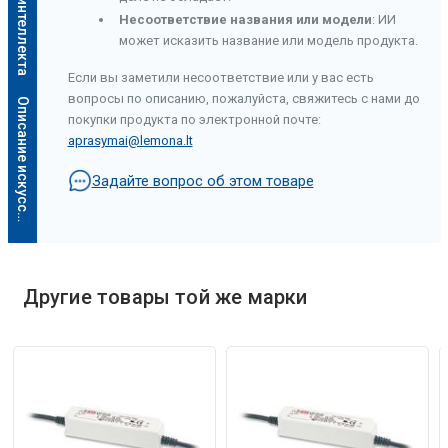
Несоответствие названия или модели
: ИИ
может исказить название или модель продукта.
Если вы заметили несоответствие или у вас есть
вопросы по описанию, пожалуйста, свяжитесь с нами до
О
п
и
с
а
н
и
е
и
с
к
у
с
с
т
в
е
н
н
о
г
о
и
н
т
е
л
л
е
к
т
а
покупки продукта по электронной почте:
aprasymai@lemona.lt
Задайте вопрос об этом товаре
Другие товары той же марки