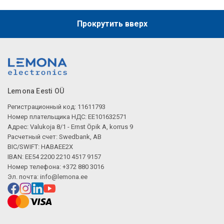
Прокрутить вверх
Lemona Eesti OÜ
Регистрационный код: 11611793
Номер плательщика НДС: EE101632571
Адрес: Valukoja 8/1 - Ernst Öpik A, korrus 9
Расчетный счет: Swedbank, AB
BIC/SWIFT: HABAEE2X
IBAN: EE54 2200 2210 4517 9157
Номер телефона: +372 880 3016
Эл. почта:
info@lemona.ee