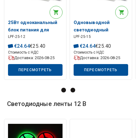
Описание искусственного интеллекта
25Вт одноканальный
Одновыводной
блок питания для
светодиодный
LPF-25-12
LPF-25-15
светодиодов 12В 2.1А
источник питания 15V
с PFC, MEAN WELL
1.67A с PFC, MEAN
€
24
.
64
€
25
.
40
€
24
.
64
€
25
.
40
WELL
Стоимость с НДС
Стоимость с НДС
Доставка: 2026-08-25
Доставка: 2026-08-25
ПЕРЕСМОТРЕТЬ
ПЕРЕСМОТРЕТЬ
Светодиодные ленты 12 В