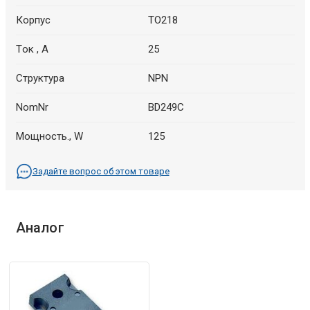
Корпус
TO218
Tок , A
25
Структура
NPN
NomNr
BD249C
Мощность., W
125
Задайте вопрос об этом товаре
Аналог