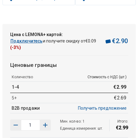
Цена с LEMONA+ картой:
€
2
.
90
Подключитесь
и получите скидку от
€
0
.
09
(-3%)
Ценовые границы
Количество
Стоимость с НДС (шт.)
1-4
€
2
.
99
€
2
.
69
5+
B2B продажи
Получить предложение
Мин. кол-во: 1
Итого:
€
2
.
99
Единица измерения: шт.