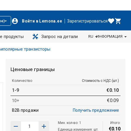
Войти в Lemona.ee
Зарегистрироваться
ое)
е продукты
Запрос на детали
RU
ИНФОРМАЦИЯ
Биполярные транзисторы
Ценовые границы
Количество
Стоимость с НДС (шт.)
1-9
€
0
.
10
€
0
.
09
10+
B2B продажи
Получить предложение
Мин. кол-во: 1
Итого:
€
0
.
10
Единица измерения: шт.