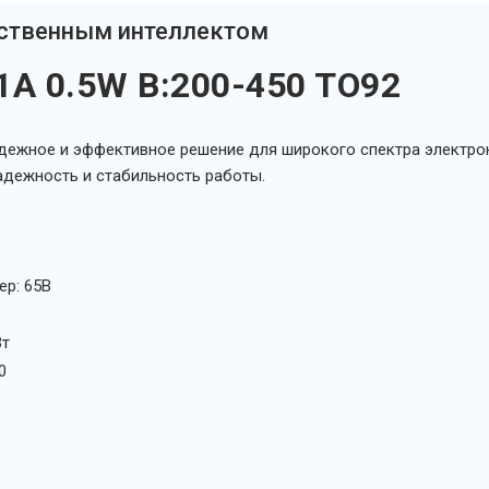
сственным интеллектом
1A 0.5W B:200-450 TO92
дежное и эффективное решение для широкого спектра электрон
надежность и стабильность работы.
р: 65В
Вт
0