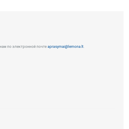
 нам по электронной почте
aprasymai@lemona.lt
.