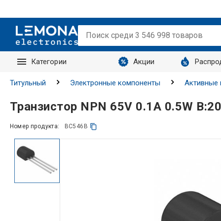
Категории
Акции
Распро
Запросы
Титульный
Электронные компоненты
Активные
Транзистор NPN 65V 0.1A 0.5W B:2
Номер продукта:
BC546B