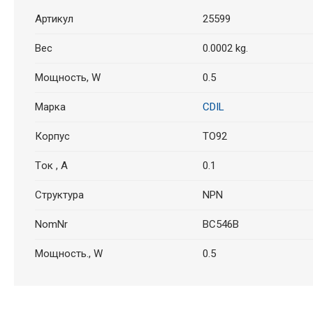
Артикул
25599
Вес
0.0002 kg.
Мощность, W
0.5
Марка
CDIL
Корпус
TO92
Tок , A
0.1
Структура
NPN
NomNr
BC546B
Мощность., W
0.5