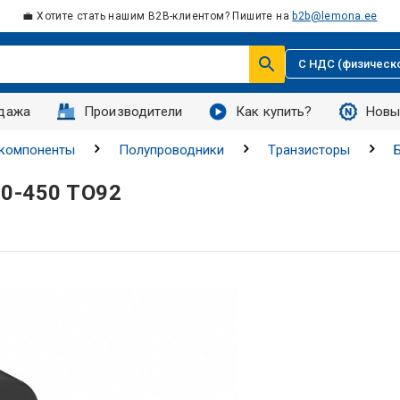
💼 Хотите стать нашим B2B-клиентом? Пишите на
b2b@lemona.ee
С НДС (физическ
дажа
Производители
Как купить?
Новы
 компоненты
Полупроводники
Tранзисторы
00-450 TO92