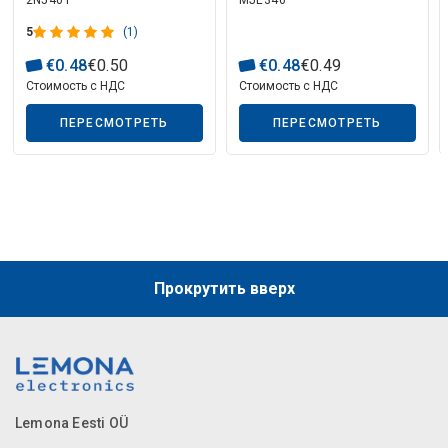
2N5401
MJE340
TO126
5
(1)
€
0
.
48
€
0
.
50
€
0
.
48
€
0
.
49
Описание искусственного интеллекта
Стоимость с НДС
Стоимость с НДС
ПЕРЕСМОТРЕТЬ
ПЕРЕСМОТРЕТЬ
Прокрутить вверх
Lemona Eesti OÜ