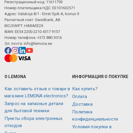
Регистрационный код: 11611793
Номер плательщика НДС: EE101632571
Адрес: Valukoja 8/1 - Ernst Öpik A, korrus 9
Расчетный счет: Swedbank, AB
BIC/SWIFT: HABAEE2X
IBAN: EE54 2200 2210 4517 9157
Номер телефона: +372 880 3016
Эл. почта:
info@lemona.ee
О LEMONA
ИНФОРМАЦИЯ О ПОКУПКЕ
Как оставить отзыв о товаре в
Как купить?
магазине LEMONA electronics?
Оплата
Запрос на запасные детали
Доставка
для бытовой техники
Политика
Пункты сбора электронных
конфиденциальности
отходов
Условия покупки в