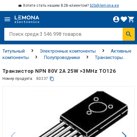
💼 Хотите стать нашим B2B-клиентом?
b2b@lemona.ee
Титульный
Электронные компоненты
Активные
компоненты
Полупроводники
Tранзисторы
Биполярные транзисторы
Транзистор NPN 80V 2A 25W >3MHz TO126
Номер продукта:
BD237