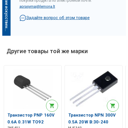
О
п
и
с
а
н
и
е
и
с
к
у
с
с
т
в
е
н
н
о
г
о
и
н
т
е
л
л
е
к
т
а
покупки продукта по электронной почте:
aprasymai@lemona.lt
Задайте вопрос об этом товаре
Другие товары той же марки
Описание искусственного интеллекта
Транзистор PNP 160V
Транзистор NPN 300V
0.6A 0.31W TO92
0.5A 20W B:30-240