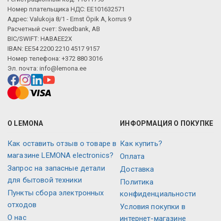
Номер плательщика НДС: EE101632571
Адрес: Valukoja 8/1 - Ernst Öpik A, korrus 9
Расчетный счет: Swedbank, AB
BIC/SWIFT: HABAEE2X
IBAN: EE54 2200 2210 4517 9157
Номер телефона: +372 880 3016
Эл. почта:
info@lemona.ee
О LEMONA
ИНФОРМАЦИЯ О ПОКУПКЕ
Как оставить отзыв о товаре в
Как купить?
магазине LEMONA electronics?
Оплата
Запрос на запасные детали
Доставка
для бытовой техники
Политика
Пункты сбора электронных
конфиденциальности
отходов
Условия покупки в
О нас
интернет-магазине