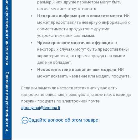
Описание искусственного интеллекта
размеры или другие параметры могут быть
неточными или отсутствовать.
Неверная информация о совместимости
: ИИ
может предоставлять неверную информацию о
совместимости продуктов с другими
устройствами или системами.
Чрезмерно оптимистичные функции
: в
некоторых случаях могут быть предоставлены
характеристики, которыми продукт на самом
деле не обладает.
Несоответствие названия или модели
: ИИ
О
п
и
с
а
н
и
е
и
с
к
у
с
с
т
в
е
н
н
о
г
о
и
н
т
е
л
л
е
к
т
а
может исказить название или модель продукта.
Если вы заметили несоответствие или у вас есть
вопросы по описанию, пожалуйста, свяжитесь с нами до
покупки продукта по электронной почте:
aprasymai@lemona.lt
Задайте вопрос об этом товаре