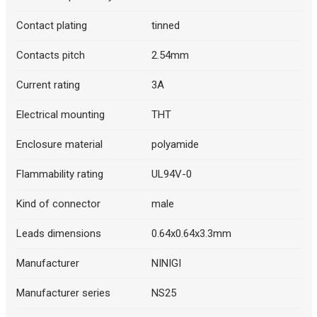
Описание искусственного интеллекта
Contact plating
tinned
Contacts pitch
2.54mm
Current rating
3A
Electrical mounting
THT
Enclosure material
polyamide
Flammability rating
UL94V-0
Kind of connector
male
Leads dimensions
0.64x0.64x3.3mm
Manufacturer
NINIGI
Manufacturer series
NS25