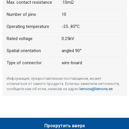
Max. contact resistance
:10mΩ
Number of pins
10
Operating temperature
-25...85°C
Rated voltage
0.25kV
Spatial orientation
angled 90°
Type of connector
wire-board
Информация, предоставленная поставщиком, может
отличаться от самого продукта. Если вы заметили неточности,
сообщите нам об этом, написав на адрес
lemona@lemona.ee
.
Прокрутить вверх