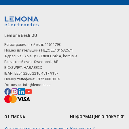
Lemona Eesti OÜ
Регистрационный код: 11611793
Номер плательщика НДС: EE101632571
Адрес: Valukoja 8/1 - Ernst Öpik A, korrus 9
Расчетный счет: Swedbank, AB
BIC/SWIFT: HABAEE2X
IBAN: EE54 2200 2210 4517 9157
Номер телефона: +372 880 3016
Эл. почта:
info@lemona.ee
О LEMONA
ИНФОРМАЦИЯ О ПОКУПКЕ
Как оставить отзыв о товаре в
Как купить?