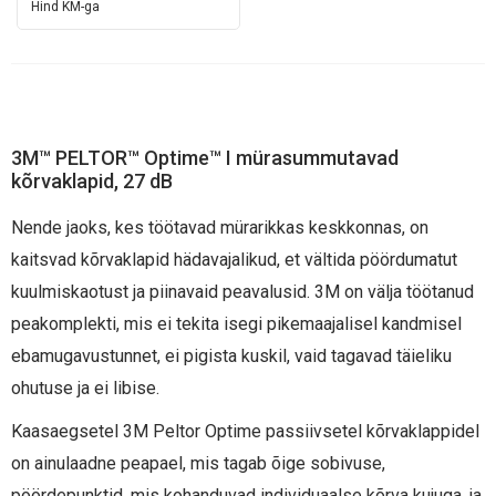
SF201AS/AF-EU, 20/
Hind KM-ga
ümbris
3M™ PELTOR™ Optime™ I mürasummutavad
kõrvaklapid, 27 dB
Nende jaoks, kes töötavad mürarikkas keskkonnas, on
kaitsvad kõrvaklapid hädavajalikud, et vältida pöördumatut
kuulmiskaotust ja piinavaid peavalusid. 3M on välja töötanud
peakomplekti, mis ei tekita isegi pikemaajalisel kandmisel
ebamugavustunnet, ei pigista kuskil, vaid tagavad täieliku
ohutuse ja ei libise.
Kaasaegsetel 3M Peltor Optime passiivsetel kõrvaklappidel
on ainulaadne peapael, mis tagab õige sobivuse,
pöördepunktid, mis kohanduvad individuaalse kõrva kujuga, ja