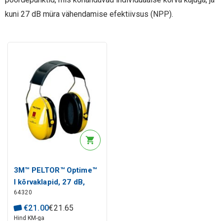
kuni 27 dB müra vähendamise efektiivsus (NPP).
3M™ PELTOR™ Optime™
I kõrvaklapid, 27 dB,
64320
kollane, H510A-401-GU
€
21
.
00
€
21
.
65
Hind KM-ga