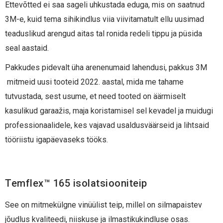
Ettevõtted ei saa sageli uhkustada eduga, mis on saatnud
3M-e, kuid tema sihikindlus viia viivitamatult ellu uusimad
teaduslikud arengud aitas tal ronida redeli tippu ja püsida
seal aastaid.
Pakkudes pidevalt üha arenenumaid lahendusi, pakkus 3M
mitmeid uusi tooteid 2022. aastal, mida me tahame
tutvustada, sest usume, et need tooted on äärmiselt
kasulikud garaažis, maja koristamisel sel kevadel ja muidugi
professionaalidele, kes vajavad usaldusväärseid ja lihtsaid
tööriistu igapäevaseks tööks.
Temflex™ 165 isolatsiooniteip
See on mitmekülgne vinüülist teip, millel on silmapaistev
jõudlus kvaliteedi, niiskuse ja ilmastikukindluse osas.