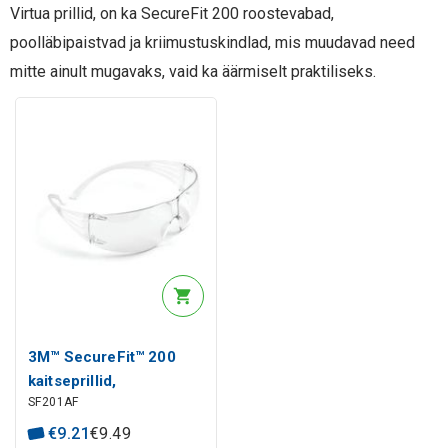
Virtua prillid, on ka SecureFit 200 roostevabad,
poolläbipaistvad ja kriimustuskindlad, mis muudavad need
mitte ainult mugavaks, vaid ka äärmiselt praktiliseks.
3M™ SecureFit™ 200
kaitseprillid,
SF201AF
kriimustus-/uduvastane,
läbipaistvad,
€
9
.
21
€
9
.
49