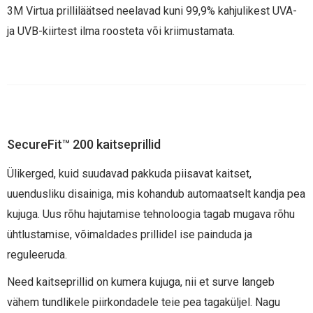
3M Virtua prilliläätsed neelavad kuni 99,9% kahjulikest UVA-
ja UVB-kiirtest ilma roosteta või kriimustamata.
SecureFit™ 200 kaitseprillid
Ülikerged, kuid suudavad pakkuda piisavat kaitset,
uuendusliku disainiga, mis kohandub automaatselt kandja pea
kujuga. Uus rõhu hajutamise tehnoloogia tagab mugava rõhu
ühtlustamise, võimaldades prillidel ise painduda ja
reguleeruda.
Need kaitseprillid on kumera kujuga, nii et surve langeb
vähem tundlikele piirkondadele teie pea tagaküljel. Nagu