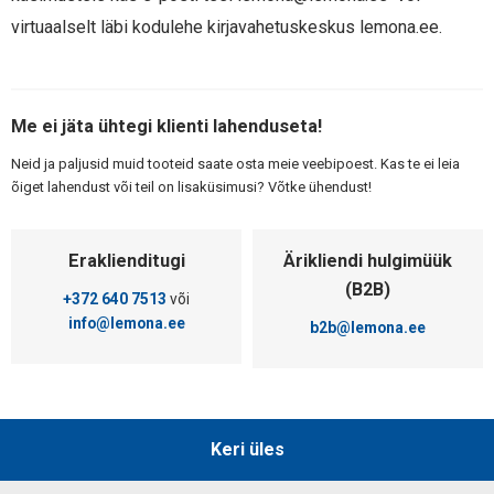
virtuaalselt läbi kodulehe kirjavahetuskeskus lemona.ee.
Me ei jäta ühtegi klienti lahenduseta!
Neid ja paljusid muid tooteid saate osta meie veebipoest. Kas te ei leia
õiget lahendust või teil on lisaküsimusi? Võtke ühendust!
Eraklienditugi
Ärikliendi hulgimüük
(B2B)
+372 640 7513
või
info@lemona.ee
b2b@lemona.ee
Keri üles