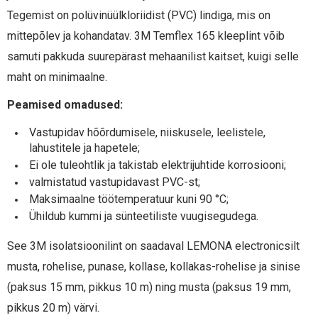
Tegemist on polüvinüülkloriidist (PVC) lindiga, mis on
mittepõlev ja kohandatav. 3M Temflex 165 kleeplint võib
samuti pakkuda suurepärast mehaanilist kaitset, kuigi selle
maht on minimaalne.
Peamised omadused:
Vastupidav hõõrdumisele, niiskusele, leelistele,
lahustitele ja hapetele;
Ei ole tuleohtlik ja takistab elektrijuhtide korrosiooni;
valmistatud vastupidavast PVC-st;
Maksimaalne töötemperatuur kuni 90 °C;
Ühildub kummi ja sünteetiliste vuugisegudega.
See 3M isolatsioonilint on saadaval LEMONA electronicsilt
musta, rohelise, punase, kollase, kollakas-rohelise ja sinise
(paksus 15 mm, pikkus 10 m) ning musta (paksus 19 mm,
pikkus 20 m) värvi.