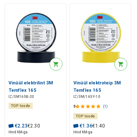
Vinüül elektrilint 3M
Vinüül elektroteip 3M
Temflex 165
Temflex 165
IZ/3M165B-20
IZ/3M/165Y-10
19mmx15mmx20m,
15mmx15mmx10m,
must, 3M
kollane, 3M
TOP toode
5
(1)
TOP toode
€
2
.
23
€
2
.
30
€
1
.
36
€
1
.
40
Hind KM-ga
Hind KM-ga