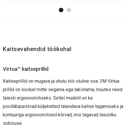
Kaitsevahendid töökohal
Virtua™ kaitseprillid
Kaitseprillid on mugava ja ohutu töö oluline osa. 3M Virtua
prillid on loodud mitte segama ega takistama, muutes need
täiesti ergonoomiliseks. Sellel mudelil on ka
poolläbipaistvad küljekatted täiendava kaitse tagamiseks ja
kontuuriga ergonoomilised kõrvad, mis tagavad täiusliku
sobivuse.