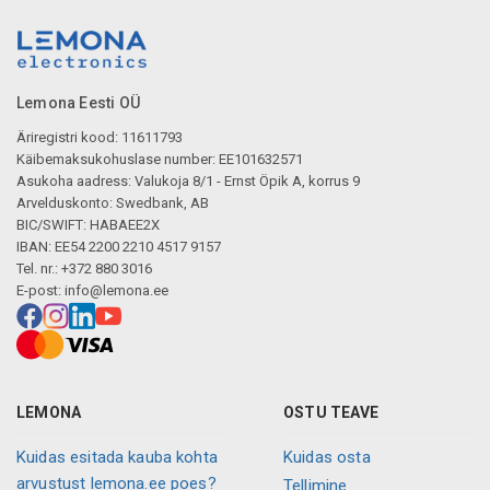
Lemona Eesti OÜ
Äriregistri kood: 11611793
Käibemaksukohuslase number: EE101632571
Asukoha aadress: Valukoja 8/1 - Ernst Öpik A, korrus 9
Arvelduskonto: Swedbank, AB
BIC/SWIFT: HABAEE2X
IBAN: EE54 2200 2210 4517 9157
Tel. nr.: +372 880 3016
E-post:
info@lemona.ee
LEMONA
OSTU TEAVE
Kuidas esitada kauba kohta
Kuidas osta
arvustust lemona.ee poes?
Tellimine