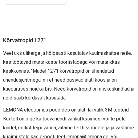
Kõrvatropid 1271
Veel üks ülikerge ja hõlpsasti kasutatav kuulmiskaitse neile,
kes töötavad mürarikaste tööriistadega või mürarikkas
keskkonnas. "Mudel 1271 kõrvatropid on ühendatud
ühendusjuhtmega, nii et need püsivad alati koos ja on
käepärases hoiukarbis. Need kõrvatropid on niiskuskindlad ja
neid saab korduvalt kasutada.
LEMONA electronics poodides on alati lai valik 3M tooteid.
Kui teil on õige kaitsevahendi valikul küsimusi või te pole
kindel, millist teipi valida, aitame teil hea meelega ja vastame
küsimustele kas e-posti teel
lemona@lemona.ee
või