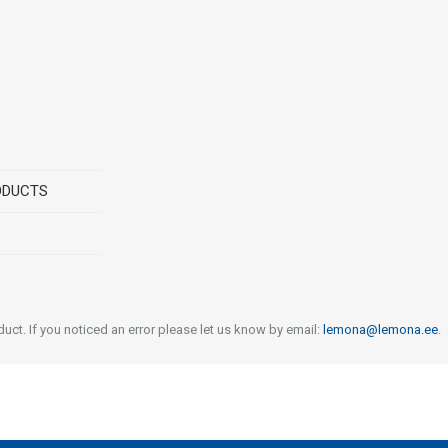
ODUCTS
uct. If you noticed an error please let us know by email:
lemona@lemona.ee
.