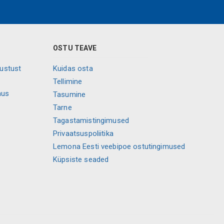
OSTU TEAVE
vustust
Kuidas osta
Tellimine
mus
Tasumine
Tarne
Tagastamistingimused
Privaatsuspoliitika
Lemona Eesti veebipoe ostutingimused
Küpsiste seaded