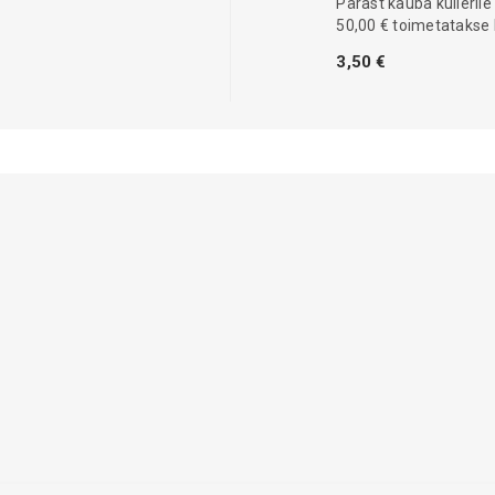
Pärast kauba kullerile
50,00 € toimetatakse 
3,50 €