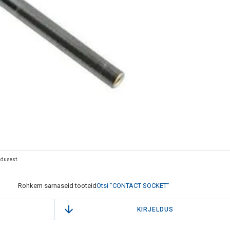
eldusest.
Rohkem sarnaseid tooteid
Otsi "CONTACT SOCKET"
KIRJELDUS