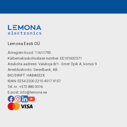
Lemona Eesti OÜ
Äriregistri kood: 11611793
Käibemaksukohuslase number: EE101632571
Asukoha aadress: Valukoja 8/1 - Ernst Öpik A, korrus 9
Arvelduskonto: Swedbank, AB
BIC/SWIFT: HABAEE2X
IBAN: EE54 2200 2210 4517 9157
Tel. nr.: +372 880 3016
E-post:
info@lemona.ee