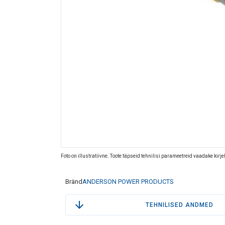
Foto on illustratiivne. Toote täpseid tehnilisi parameetreid vaadake kirj
Bränd
ANDERSON POWER PRODUCTS
TEHNILISED ANDMED