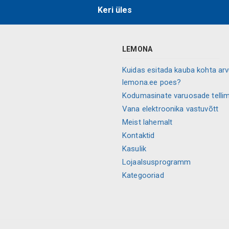
Keri üles
LEMONA
Kuidas esitada kauba kohta ar
lemona.ee poes?
Kodumasinate varuosade telli
Vana elektroonika vastuvõtt
Meist lahemalt
Kontaktid
Kasulik
Lojaalsusprogramm
Kategooriad