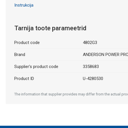
Instrukcija
Tarnija toote parameetrid
Product code
4802G3
Brand
ANDERSON POWER PR
Supplier's product code
3358683
Product ID
U-4280530
The information that supplier provides may differ from the actual prod