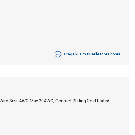
Esitage küsimus selle toote kohta
ire Size AWG Max:20AWG; Contact Plating:Gold Plated