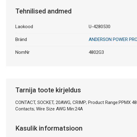
Tehnilised andmed
Laokood
U-4280530
Bränd
ANDERSON POWER PR
NomNr
4802G3
Tarnija toote kirjeldus
CONTACT, SOCKET, 20AWG, CRIMP; Product Range:PPMX 4800 S
Contacts; Wire Size AWG Min:24A
Kasulik informatsioon