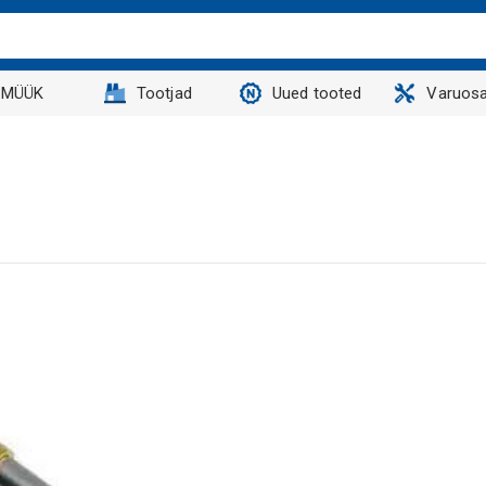
MÜÜK
Tootjad
Uued tooted
Varuosa