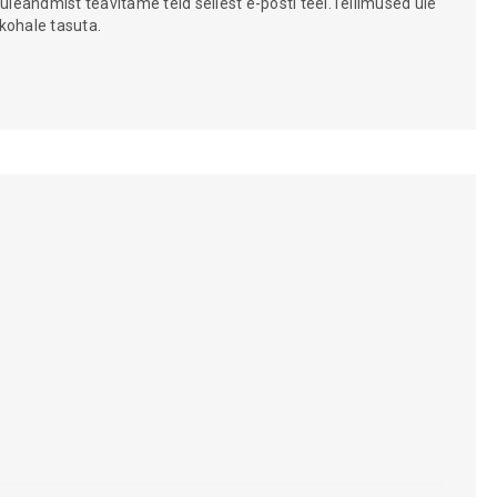
 üleandmist teavitame teid sellest e-posti teel.Tellimused üle
kohale tasuta.