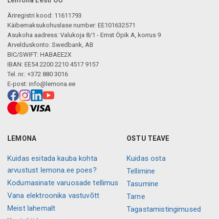
Lemona Eesti OÜ
Äriregistri kood: 11611793
Käibemaksukohuslase number: EE101632571
Asukoha aadress: Valukoja 8/1 - Ernst Öpik A, korrus 9
Arvelduskonto: Swedbank, AB
BIC/SWIFT: HABAEE2X
IBAN: EE54 2200 2210 4517 9157
Tel. nr.: +372 880 3016
E-post:
info@lemona.ee
LEMONA
OSTU TEAVE
Kuidas esitada kauba kohta
Kuidas osta
arvustust lemona.ee poes?
Tellimine
Kodumasinate varuosade tellimus
Tasumine
Vana elektroonika vastuvõtt
Tarne
Meist lahemalt
Tagastamistingimused