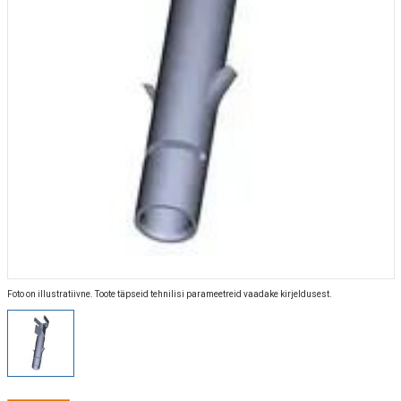
Foto on illustratiivne. Toote täpseid tehnilisi parameetreid vaadake kirjeldusest.