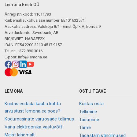
Lemona Eesti OÜ
Äriregistri kood: 11611793
Käibemaksukohuslase number: EE101632571
Asukoha aadress: Valukoja 8/1 - Ernst Öpik A, korrus 9
Arvelduskonto: Swedbank, AB
BIC/SWIFT: HABAEE2X
IBAN: EE54 2200 2210 4517 9157
Tel. nr.: +372 880 3016
E-post:
info@lemona.ee
LEMONA
OSTU TEAVE
Kuidas esitada kauba kohta
Kuidas osta
arvustust lemona.ee poes?
Tellimine
Kodumasinate varuosade tellimus
Tasumine
Vana elektroonika vastuvõtt
Tarne
Meist lahemalt
Tagastamistingimused