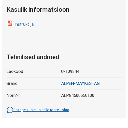
Kasulik informatsioon
Instrukcija
Tehnilised andmed
Laokood
U-109344
Bränd
ALPEN-MAYKESTAG
NomNr
ALP.84500650100
Esitage küsimus selle toote kohta