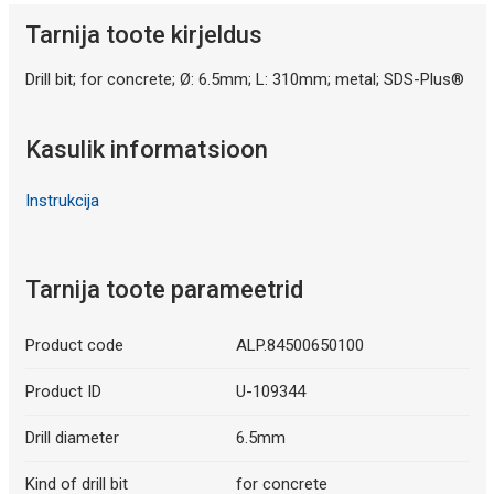
Tarnija toote kirjeldus
Drill bit; for concrete; Ø: 6.5mm; L: 310mm; metal; SDS-Plus®
Kasulik informatsioon
Instrukcija
Tarnija toote parameetrid
Product code
ALP.84500650100
Product ID
U-109344
Drill diameter
6.5mm
Kind of drill bit
for concrete