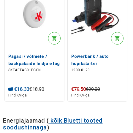
Pagasi / võtmete /
Powerbank / auto
backpakside leidja eTag
hüpikstarter
SKTAETAG01PCCN
1900-0129
(töötab koos iPad ja
400A/1500A 37Wh
iPhone "FindMy"
USB-A 12W Jump
rakendusega) SKROSS
Starter 10.0 ANSMANN
€
18
.
33
€
18
.
90
€
79
.
50
€
99
.
00
Hind KM-ga
Hind KM-ga
Energiajaamad
(
kõik Bluetti tooted
soodushinnaga
)