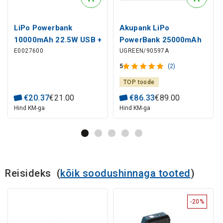
LiPo Powerbank
Akupank LiPo
10000mAh 22.5W USB +
PowerBank 25000mAh
E0027600
UGREEN/90597A
USB-C integreeritud
145W 2xUSB-C, USB
USB-C kaabliga EnerFill
PB205 UGREEN
5
(2)
Bipow2 must BASEUS
TOP toode
€
20
.
37
€
21
.
00
€
86
.
33
€
89
.
00
Hind KM-ga
Hind KM-ga
Reisideks
(
kõik soodushinnaga tooted
)
-20%