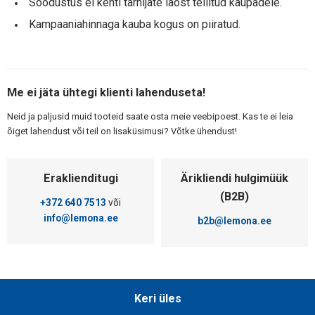
Soodustus ei kehti tarnijate laost tellitud kaupadele.
Kampaaniahinnaga kauba kogus on piiratud.
Me ei jäta ühtegi klienti lahenduseta!
Neid ja paljusid muid tooteid saate osta meie veebipoest. Kas te ei leia
õiget lahendust või teil on lisaküsimusi? Võtke ühendust!
Eraklienditugi
Ärikliendi hulgimüük
(B2B)
+372 640 7513
või
info@lemona.ee
b2b@lemona.ee
Keri üles