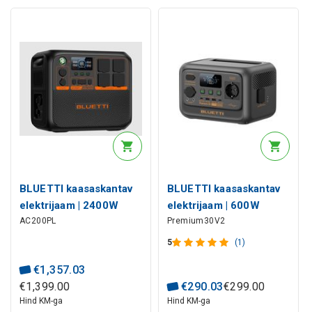
BLUETTI kaasaskantav
BLUETTI kaasaskantav
elektrijaam | 2400W
elektrijaam | 600W
AC200PL
Premium30V2
2304Wh LiFePO4
320Wh LiFePO4
5
(1)
€
1
,
357
.
03
€
1
,
399
.
00
€
290
.
03
€
299
.
00
Hind KM-ga
Hind KM-ga