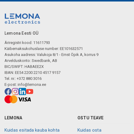
Lemona Eesti OÜ
Äriregistri kood: 11611793
Käibemaksukohuslase number: EE101632571
Asukoha aadress: Valukoja 8/1 - Ernst Öpik A, korrus 9
Arvelduskonto: Swedbank, AB
BIC/SWIFT: HABAEE2X
IBAN: EE54 2200 2210 4517 9157
Tel. nr.: +372 880 3016
E-post:
info@lemona.ee
LEMONA
OSTU TEAVE
Kuidas esitada kauba kohta
Kuidas osta