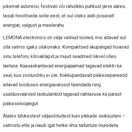
pikemat autoreisi, festivali või rahulikku puhkust järve ääres,
tasub hoolitseda selle eest, et sul oleks alati piisavalt
energiat, valgust ja meelerahu.
LEMONA electronics on välja valinud tooted, mis aitavad sul
olla valmis igaks olukorraks. Kompaktsed akupangad hoiavad
sinu telefoni, kõrvaklapid ja muud seadmed liikvel olles
laetuna. Kaasaskantavad energiajaamad tagavad elektri ka
seal, kus vooluvõrku ei ole. Kokkupandavad päikesepaneelid
aitavad looduses energiavarusid täiendada ning
usaldusväärsed taskulambid tagavad nähtavuse ka pärast
päikeseloojangut.
Alates lühikestest väljasõitudest kuni pikkade seiklusteni –
valmistu ette ja naudi igat hetke ilma tarbetute muredeta.