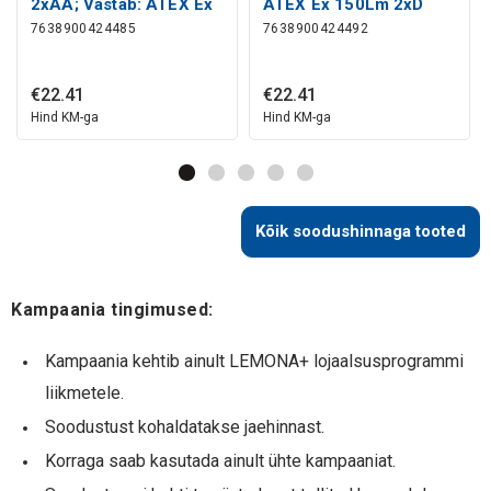
2xAA; Vastab: ATEX Ex
ATEX Ex 150Lm 2xD
7638900424485
7638900424492
ISHH21 ENERGIZER
ISHH25 Energizer:
ATEX Ex 150Lm 2xD
ISHH25 Energizer
€
22
.
41
€
22
.
41
Hind KM-ga
Hind KM-ga
Kõik soodushinnaga tooted
Kampaania tingimused:
Kampaania kehtib ainult LEMONA+ lojaalsusprogrammi
liikmetele.
Soodustust kohaldatakse jaehinnast.
Korraga saab kasutada ainult ühte kampaaniat.