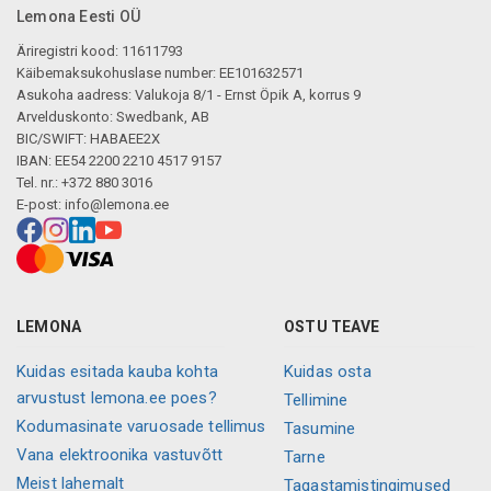
Lemona Eesti OÜ
Äriregistri kood: 11611793
Käibemaksukohuslase number: EE101632571
Asukoha aadress: Valukoja 8/1 - Ernst Öpik A, korrus 9
Arvelduskonto: Swedbank, AB
BIC/SWIFT: HABAEE2X
IBAN: EE54 2200 2210 4517 9157
Tel. nr.: +372 880 3016
E-post:
info@lemona.ee
LEMONA
OSTU TEAVE
Kuidas esitada kauba kohta
Kuidas osta
arvustust lemona.ee poes?
Tellimine
Kodumasinate varuosade tellimus
Tasumine
Vana elektroonika vastuvõtt
Tarne
Meist lahemalt
Tagastamistingimused