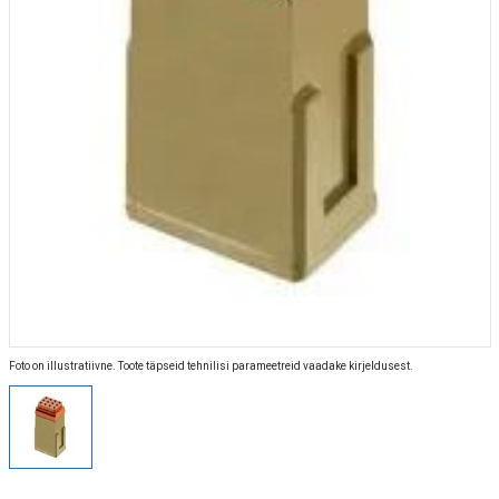
Foto on illustratiivne. Toote täpseid tehnilisi parameetreid vaadake kirjeldusest.