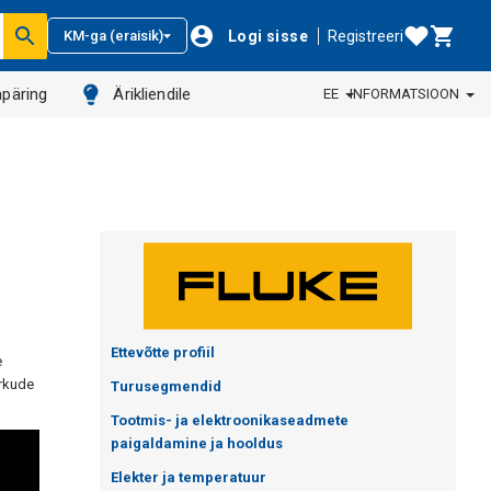
Logi sisse
Registreeri
KM-ga (eraisik)
päring
Ärikliendile
EE
INFORMATSIOON
a
Ettevõtte profiil
e
õrkude
Turusegmendid
Tootmis- ja elektroonikaseadmete
paigaldamine ja hooldus
Elekter ja temperatuur