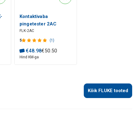
K-
Kontaktivaba
pingetester 2AC
FLK-2AC
FLUKE
5
(1)
€
48
.
98
€
50
.
50
Hind KM-ga
Kõik FLUKE tooted