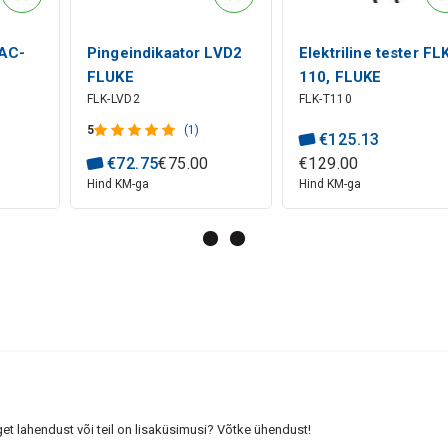
 AC-
Pingeindikaator LVD2
Elektriline tester FL
FLUKE
110, FLUKE
FLK-LVD2
FLK-T110
5
(1)
€
125
.
13
€
72
.
75
€
75
.
00
€
129
.
00
Hind KM-ga
Hind KM-ga
get lahendust või teil on lisaküsimusi? Võtke ühendust!