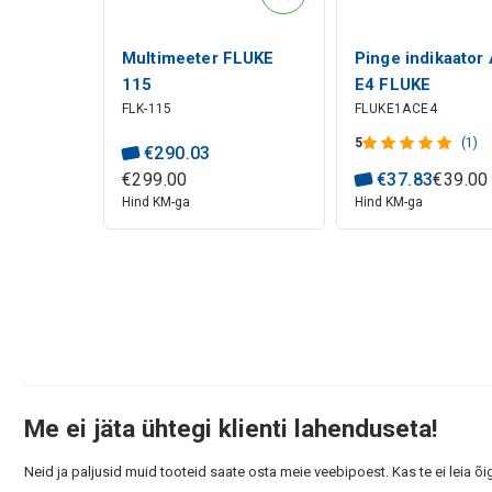
Multimeeter FLUKE
Pinge indikaator
115
E4 FLUKE
FLK-115
FLUKE1ACE4
5
(1)
€
290
.
03
€
299
.
00
€
37
.
83
€
39
.
00
Hind KM-ga
Hind KM-ga
Me ei jäta ühtegi klienti lahenduseta!
Neid ja paljusid muid tooteid saate osta meie veebipoest. Kas te ei leia õi