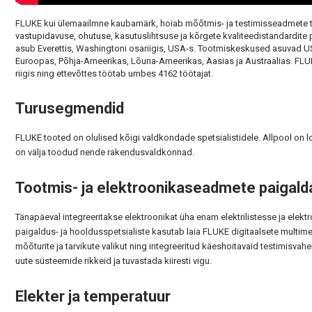
FLUKE kui ülemaailmne kaubamärk, hoiab mõõtmis- ja testimisseadmete t
vastupidavuse, ohutuse, kasutuslihtsuse ja kõrgete kvaliteedistandardite p
asub Everettis, Washingtoni osariigis, USA-s. Tootmiskeskused asuvad USA-
Euroopas, Põhja-Ameerikas, Lõuna-Ameerikas, Aasias ja Austraalias. FLUK
riigis ning ettevõttes töötab umbes 4162 töötajat.
Turusegmendid
FLUKE tooted on olulised kõigi valdkondade spetsialistidele. Allpool on 
on välja toodud nende rakendusvaldkonnad.
Tootmis- ja elektroonikaseadmete paigald
Tänapäeval integreeritakse elektroonikat üha enam elektrilistesse ja el
paigaldus- ja hooldusspetsialiste kasutab laia FLUKE digitaalsete multimee
mõõturite ja tarvikute valikut ning integreeritud käeshoitavaid testimis
uute süsteemide rikkeid ja tuvastada kiiresti vigu.
Elekter ja temperatuur