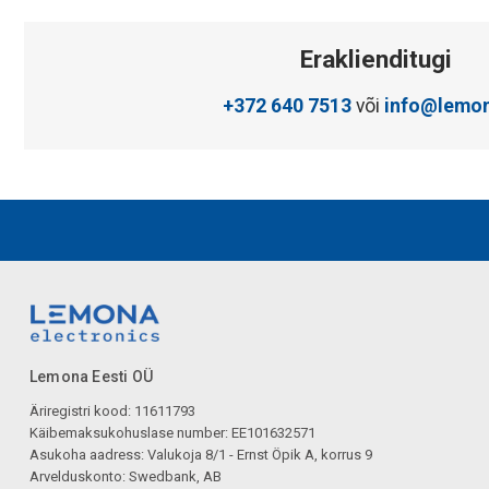
Eraklienditugi
+372 640 7513
või
info@lemon
Lemona Eesti OÜ
Äriregistri kood: 11611793
Käibemaksukohuslase number: EE101632571
Asukoha aadress: Valukoja 8/1 - Ernst Öpik A, korrus 9
Arvelduskonto: Swedbank, AB