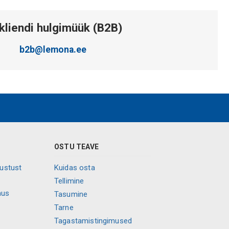
kliendi hulgimüük (B2B)
b2b@lemona.ee
OSTU TEAVE
vustust
Kuidas osta
Tellimine
mus
Tasumine
Tarne
Tagastamistingimused