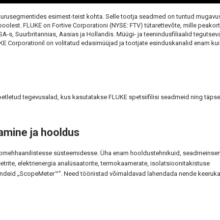
urusegmentides esimest-teist kohta. Selle tootja seadmed on tuntud mugavu
oolest. FLUKE on Fortive Corporationi (NYSE: FTV) tütarettevõte, mille peakort
s, Suurbritannias, Aasias ja Hollandis. Müügi- ja teenindusfiliaalid tegutsev
E Corporationil on volitatud edasimüüjad ja tootjate esinduskanalid enam kui
loetletud tegevusalad, kus kasutatakse FLUKE spetsiifilisi seadmeid ning täps
amine ja hooldus
ektromehhaanilistesse süsteemidesse. Üha enam hooldustehnikuid, seadmeinsen
trite, elektrienergia analüsaatorite, termokaamerate, isolatsioonitakistuse
vahendeid „ScopeMeter™“. Need tööriistad võimaldavad lahendada nende keeruk