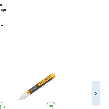
s-,
 nagu
 et