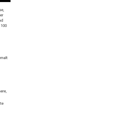
se,
er
ad
 100
emalt
ere,
ate