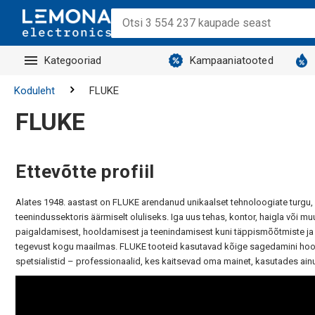
Kategooriad
Kampaaniatooted
Koduleht
FLUKE
FLUKE
Ettevõtte profiil
Alates 1948. aastast on FLUKE arendanud unikaalset tehnoloogiate turgu, 
teenindussektoris äärmiselt oluliseks. Iga uus tehas, kontor, haigla või 
paigaldamisest, hooldamisest ja teenindamisest kuni täppismõõtmiste ja kv
tegevust kogu maailmas. FLUKE tooteid kasutavad kõige sagedamini hoold
spetsialistid – professionaalid, kes kaitsevad oma mainet, kasutades ainult