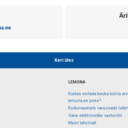
Äri
a.ee
Keri üles
LEMONA
Kuidas esitada kauba kohta ar
lemona.ee poes?
Kodumasinate varuosade telli
Vana elektroonika vastuvõtt
Meist lahemalt