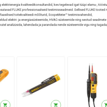
elektrienergia kvaliteedikonsultandid, kes tegelevad igat tüüpi elamu-, tööstu
, kasutavad FLUKE professionaalseid testimisseadmeid. Sellised FLUKE tooted
mefaasilised toitekvaliteedi mõõturid, ScopeMeter™ testimisvahendid,
õeldud elektri- ja energiasüsteemide, HVAC-süsteemide ning seotud seadmete
kutel analüüsida, lahendada ja parandada nende süsteemide vigu ning tagada,