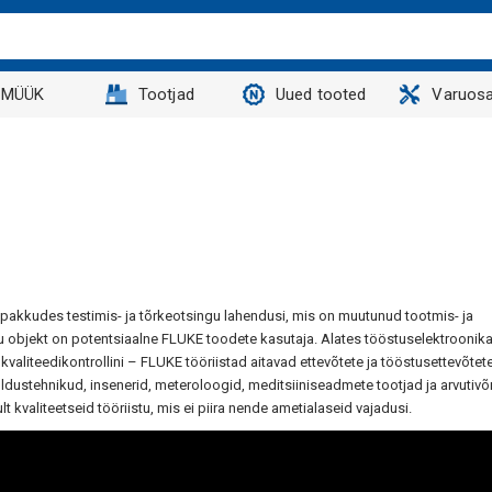
MÜÜK
Tootjad
Uued tooted
Varuosa
pakkudes testimis- ja tõrkeotsingu lahendusi, mis on muutunud tootmis- ja
muu objekt on potentsiaalne FLUKE toodete kasutaja. Alates tööstuselektroonik
aliteedikontrollini – FLUKE tööriistad aitavad ettevõtete ja tööstusettevõtet
ustehnikud, insenerid, meteroloogid, meditsiiniseadmete tootjad ja arvutiv
 kvaliteetseid tööriistu, mis ei piira nende ametialaseid vajadusi.