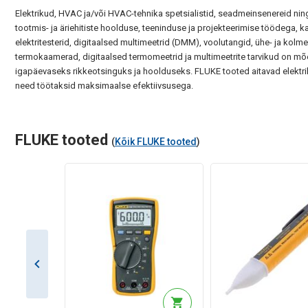
Elektrikud, HVAC ja/või HVAC-tehnika spetsialistid, seadmeinsenereid ning 
tootmis- ja äriehitiste hoolduse, teeninduse ja projekteerimise töödega
elektritesterid, digitaalsed multimeetrid (DMM), voolutangid, ühe- ja kol
termokaamerad, digitaalsed termomeetrid ja multimeetrite tarvikud on m
igapäevaseks rikkeotsinguks ja hoolduseks. FLUKE tooted aitavad elektri
need töötaksid maksimaalse efektiivsusega.
FLUKE tooted
(
Kõik FLUKE tooted
)