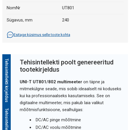
NomNr
UT801
Sügavus, mm
240
Esitage küsimus selle toote kohta
Tehisintellekti kirjeldus
Tehisintellekti poolt genereeritud
tootekirjeldus
UNI-T UT801/802 multimeeter
on täpne ja
mitmekülgne seade, mis sobib ideaalselt nii koduseks
kui ka professionaalseks kasutamiseks. See on
digitaalne multimeeter, mis pakub laia valikut
mõõtmisfunktsioone, sealhulgas:
DC/AC pinge mõõtmine
DC/AC voolu mõõtmine