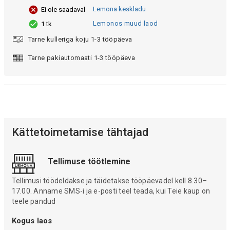
Lemona keskladu
Ei ole saadaval
Lemonos muud laod
1 tk
Tarne kulleriga koju 1-3 tööpäeva
Tarne pakiautomaati 1-3 tööpäeva
Kättetoimetamise tähtajad
Tellimuse töötlemine
Tellimusi töödeldakse ja täidetakse tööpäevadel kell 8.30–
17.00. Anname SMS-i ja e-posti teel teada, kui Teie kaup on
teele pandud
Kogus laos