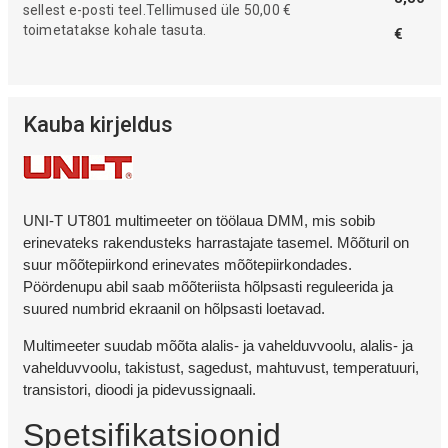
sellest e-posti teel.Tellimused üle 50,00 €
toimetatakse kohale tasuta.
€
Kauba kirjeldus
UNI-T UT801 multimeeter on töölaua DMM, mis sobib
erinevateks rakendusteks harrastajate tasemel. Mõõturil on
suur mõõtepiirkond erinevates mõõtepiirkondades.
Pöördenupu abil saab mõõteriista hõlpsasti reguleerida ja
suured numbrid ekraanil on hõlpsasti loetavad.
Multimeeter suudab mõõta alalis- ja vahelduvvoolu, alalis- ja
vahelduvvoolu, takistust, sagedust, mahtuvust, temperatuuri,
transistori, dioodi ja pidevussignaali.
Spetsifikatsioonid