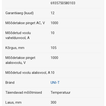
6935750580103
Garantiiaeg (kuud)
12
Mõõdetakse pinget AC, V
1000
Mõõdetud voolu
10
vahelduvvool, A
Kõrgus, mm
105
Mõõdetakse pinget
1000
alalisvoolu, V
Mõõdetud voolu alalisvool, A
10
Bränd
UNI-T
Täiendavad mõõtmised
Temperatuur
Laius, mm
300