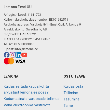
Lemona Eesti OÜ
Äriregistri kood: 11611793
Käibemaksukohuslase number: EE101632571
Asukoha aadress: Valukoja 8/1 - Ernst Öpik A, korrus 9
Arvelduskonto: Swedbank, AB
BIC/SWIFT: HABAEE2X
IBAN: EE54 2200 2210 4517 9157
Tel. nr.: +372 880 3016
E-post:
info@lemona.ee
LEMONA
OSTU TEAVE
Kuidas esitada kauba kohta
Kuidas osta
arvustust lemona.ee poes?
Tellimine
Kodumasinate varuosade tellimus
Tasumine
Vana elektroonika vastuvõtt
Tarne