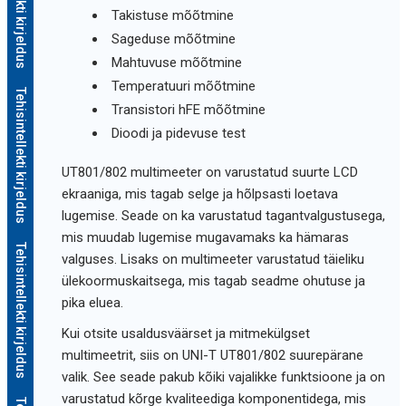
Tehisintellekti kirjeldus
Takistuse mõõtmine
Sageduse mõõtmine
Mahtuvuse mõõtmine
Temperatuuri mõõtmine
Tehisintellekti kirjeldus
Transistori hFE mõõtmine
Dioodi ja pidevuse test
UT801/802 multimeeter on varustatud suurte LCD
ekraaniga, mis tagab selge ja hõlpsasti loetava
lugemise. Seade on ka varustatud tagantvalgustusega,
mis muudab lugemise mugavamaks ka hämaras
Tehisintellekti kirjeldus
valguses. Lisaks on multimeeter varustatud täieliku
ülekoormuskaitsega, mis tagab seadme ohutuse ja
pika eluea.
Kui otsite usaldusväärset ja mitmekülgset
multimeetrit, siis on UNI-T UT801/802 suurepärane
valik. See seade pakub kõiki vajalikke funktsioone ja on
varustatud kõrge kvaliteediga komponentidega, mis