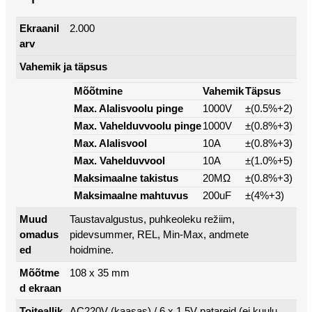
Ekraanil
2.000
arv
Vahemik ja täpsus
Mõõtmine
Vahemik
Täpsus
Max. Alalisvoolu pinge
1000V
±(0.5%+2)
Max. Vahelduvvoolu pinge
1000V
±(0.8%+3)
Max. Alalisvool
10A
±(0.8%+3)
Max. Vahelduvvool
10A
±(1.0%+5)
Maksimaalne takistus
20MΩ
±(0.8%+3)
Maksimaalne mahtuvus
200uF
±(4%+3)
Muud
Taustavalgustus, puhkeoleku režiim,
omadus
pidevsummer, REL, Min-Max, andmete
ed
hoidmine.
Mõõtme
108 x 35 mm
d ekraan
Toiteallik
AC220V (kaasas) / 6 x 1,5V patareid (ei kuulu