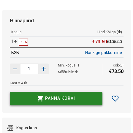
Hinnapiirid
Kogus
Hind KM-ga (tk)
1+
€
73
.
50
€
105
.
00
-30%
B2B
Hankige pakkumine
Min. kogus: 1
Kokku:
€
73
.
50
Mõõtühik: tk
Kast = 4 tk
PANNA KORVI
Kogus laos