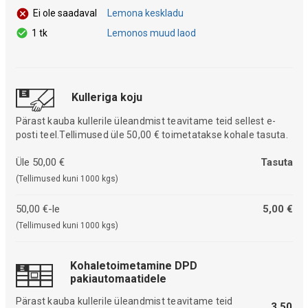
Lemona keskladu
Ei ole saadaval
1 tk
Lemonos muud laod
Kulleriga koju
Pärast kauba kullerile üleandmist teavitame teid sellest e-
posti teel.Tellimused üle 50,00 € toimetatakse kohale tasuta.
Üle 50,00 €
Tasuta
(Tellimused kuni 1000 kgs)
50,00 €-le
5,00 €
(Tellimused kuni 1000 kgs)
Kohaletoimetamine DPD
pakiautomaatidele
Pärast kauba kullerile üleandmist teavitame teid
3,50