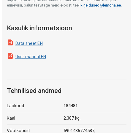
erinevusi, palun teavitage meid e-posti teel
kirjeldused@lemona.ee
.
Kasulik informatsioon
Data sheet EN
User manual EN
Tehnilised andmed
Laokood
184481
Kaal
2.387 kg.
Vöötkoodid
5901436774587;