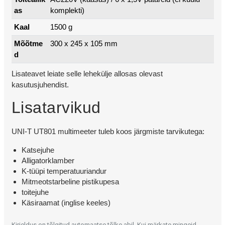
as
komplekti)
Kaal
1500 g
Mõõtme
300 x 245 x 105 mm
d
Lisateavet leiate selle lehekülje allosas olevast
kasutusjuhendist.
Lisatarvikud
UNI-T UT801 multimeeter tuleb koos järgmiste tarvikutega:
Katsejuhe
Alligatorklamber
K-tüüpi temperatuuriandur
Mitmeotstarbeline pistikupesa
toitejuhe
Käsiraamat (inglise keeles)
Kirjeldus on tõlgitud automaatse tõlke abil. Kui märkate mingeid