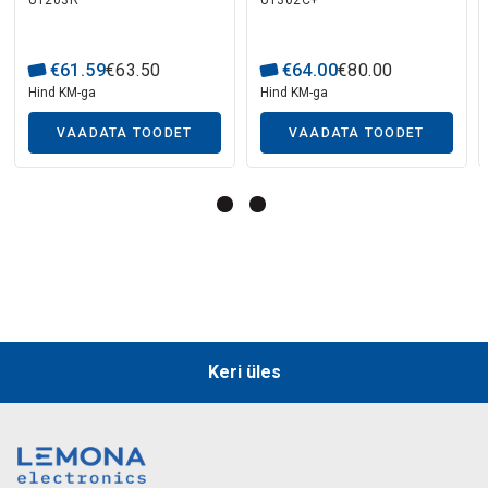
Tehisintellekti kirjeldus
UT302C+ UNI-T
€
61
.
59
€
63
.
50
€
64
.
00
€
80
.
00
Hind KM-ga
Hind KM-ga
VAADATA TOODET
VAADATA TOODET
Keri üles