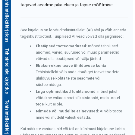
Tehisintellekti kirjeldus
tagavad seadme pika eluea ja täpse mõõtmise.
See kirjeldus on loodud tehisintellekti (AI) abil ja võib erineda
tegelikust tootest. Tüüpilised AI vead võivad olla järgmised:
Ebatäpsed tooteomadused
: mõned tehnilised
Tehisintellekti kirjeldus
andmed, värvid, suurused või muud parameetrid
võivad olla ebatäpsed või välja jäetud.
Ebakorrektne teave ühilduvuse kohta
:
Tehisintellekt võib anda ebaõiget teavet toodete
ühilduvuse kohta teiste seadmete või
süsteemidega.
Liiga optimistlikud funktsioonid
: mõnel juhul
võidakse esitada spetsifikatsioonid, mida tootel
Tehisintellekti kirjeldus
tegelikult ei ole.
Nimede või mudelite erinevused
: AI võib toote
nime või mudelit valesti esitada.
Kui märkate vastuolusid või teil on küsimusi kirjelduse kohta,