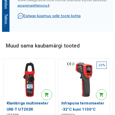
võtke meiega enne toote ostmist ühendust e-posti aadressil
aprasymai@lemona.lt
.
Esitage küsimus selle toote kohta
T
e
h
i
s
i
n
t
e
l
l
e
k
t
i
k
i
r
j
e
l
d
u
s
Muud sama kaubamärgi tooted
Tehisintellekti kirjeldus
-20%
Klambriga multimeeter
Infrapuna termomeeter
UNI-T UT203R
-32°C kuni 1100°C
UT203R
UT302C+