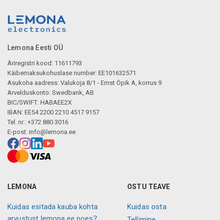
Lemona Eesti OÜ
Äriregistri kood: 11611793
Käibemaksukohuslase number: EE101632571
Asukoha aadress: Valukoja 8/1 - Ernst Öpik A, korrus 9
Arvelduskonto: Swedbank, AB
BIC/SWIFT: HABAEE2X
IBAN: EE54 2200 2210 4517 9157
Tel. nr.: +372 880 3016
E-post:
info@lemona.ee
LEMONA
OSTU TEAVE
Kuidas esitada kauba kohta
Kuidas osta
arvustust lemona.ee poes?
Tellimine