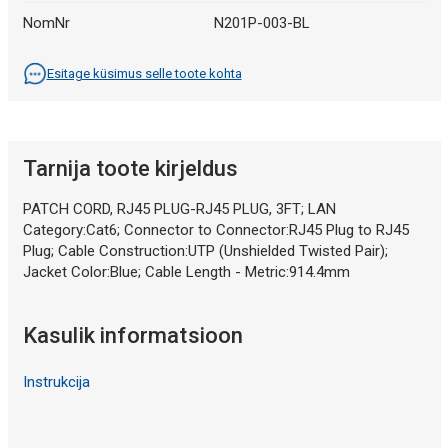
NomNr
N201P-003-BL
Esitage küsimus selle toote kohta
Tarnija toote kirjeldus
PATCH CORD, RJ45 PLUG-RJ45 PLUG, 3FT; LAN
Category:Cat6; Connector to Connector:RJ45 Plug to RJ45
Plug; Cable Construction:UTP (Unshielded Twisted Pair);
Jacket Color:Blue; Cable Length - Metric:914.4mm
Kasulik informatsioon
Instrukcija