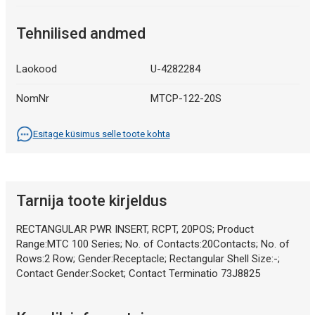
Tehnilised andmed
Laokood
U-4282284
NomNr
MTCP-122-20S
Esitage küsimus selle toote kohta
Tarnija toote kirjeldus
RECTANGULAR PWR INSERT, RCPT, 20POS; Product
Range:MTC 100 Series; No. of Contacts:20Contacts; No. of
Rows:2 Row; Gender:Receptacle; Rectangular Shell Size:-;
Contact Gender:Socket; Contact Terminatio 73J8825