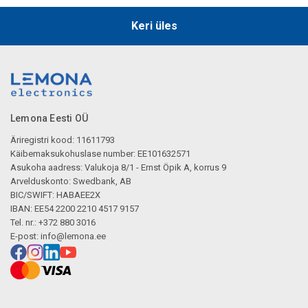
Keri üles
Lemona Eesti OÜ
Äriregistri kood: 11611793
Käibemaksukohuslase number: EE101632571
Asukoha aadress: Valukoja 8/1 - Ernst Öpik A, korrus 9
Arvelduskonto: Swedbank, AB
BIC/SWIFT: HABAEE2X
IBAN: EE54 2200 2210 4517 9157
Tel. nr.: +372 880 3016
E-post:
info@lemona.ee