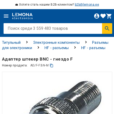
💼 Хотите стать нашим B2B-клиентом?
b2b@lemona.ee
Титульный
Электронные компоненты
Разъемы
для электроники
HF - разъемы
HF - разъемы
Адаптер штекер BNC - гнездо F
Номер продукта:
AD/F-F:BN-M