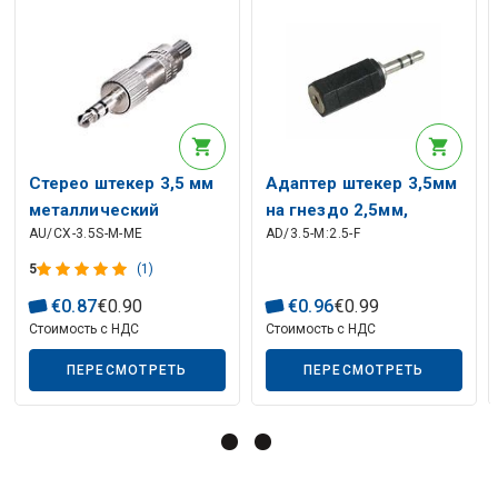
Описание искусственного интеллекта
Стерео штекер 3,5 мм
Адаптер штекер 3,5мм
металлический
на гнездо 2,5мм,
AU/CX-3.5S-M-ME
AD/3.5-M:2.5-F
стерео, JESMAY
5
(1)
€
0
.
87
€
0
.
90
€
0
.
96
€
0
.
99
Стоимость с НДС
Стоимость с НДС
ПЕРЕСМОТРЕТЬ
ПЕРЕСМОТРЕТЬ