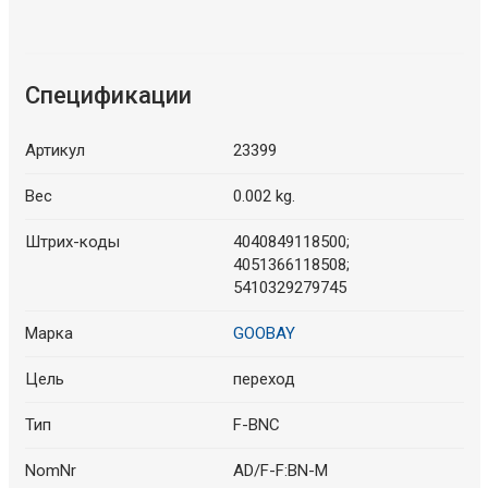
Спецификации
Артикул
23399
Вес
0.002 kg.
Штрих-коды
4040849118500;
4051366118508;
5410329279745
Марка
GOOBAY
Цель
переход
Тип
F-BNC
NomNr
AD/F-F:BN-M