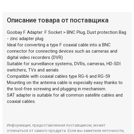
Описание искусственного интеллекта
Описание товара от поставщика
Goobay F Adapter: F Socket > BNC Plug, Dust protection Bag
- zinc adapter plug
Ideal for converting a type F coaxial cable into a BNC
connector for connecting devices such as cameras and
digital video recorders (DVR)
Suitable for surveillance systems, DVRs, cameras, HD-SDI
switchers, TVs and aerials
Compatible with coaxial cables type RG-6 and RG-59
Mounting on the antenna cable is especially easy thanks to
the tool-free screwing and plugging in mechanism.
SAT adapter is suitable for all common satellite cables and
coaxial cables.
Информация, предоставленная поставщиком, может
отличаться от самого продукта. Если вы заметили неточности,