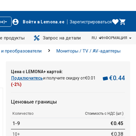
Войти в Lemona.ee
Зарегистрироваться
ое)
е продукты
Запрос на детали
RU
ИНФОРМАЦИЯ
 и преобразователи
Мониторы / TV / AV-адаптеры
Цена с LEMONA+ картой:
€
0
.
44
Подключитесь
и получите скидку от
€
0
.
01
(-2%)
Ценовые границы
Количество
Стоимость с НДС (шт.)
1-9
€
0
.
45
€
0
.
38
10+