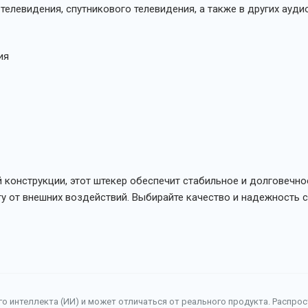
елевидения, спутникового телевидения, а также в других ауди
ия
конструкции, этот штекер обеспечит стабильное и долговечно
 от внешних воздействий. Выбирайте качество и надежность с
о интеллекта (ИИ) и может отличаться от реального продукта. Распро