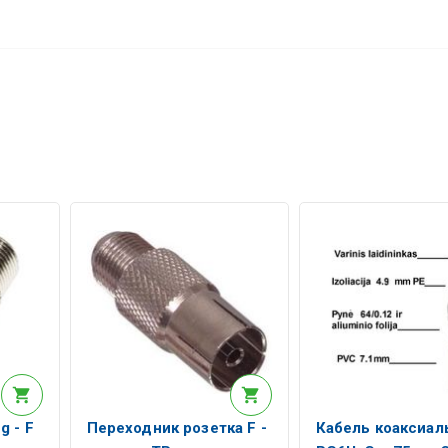
g - F
Переходник розетка F -
Кабель коаксиа