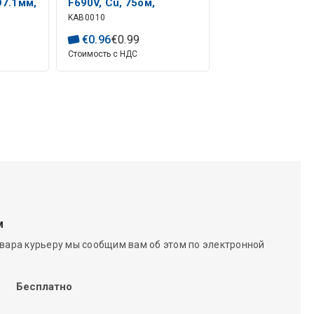
Ø7.1мм,
F690V, Cu, 75ом,
KAB0010
Ø7.2мм, белый
€
0
.
96
€
0
.
99
Стоимость с НДС
м
вара курьеру мы сообщим вам об этом по электронной
Бесплатно