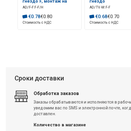
гнездо F, монтаж на
гнездо
AD/F-F:F-F/H
AD/TV-M:F-F
панель
€
0
.
78
€
0
.
80
€
0
.
68
€
0
.
70
Стоимость с НДС
Стоимость с НДС
Сроки доставки
Обработка заказов
Заказы обрабатываются и исполняются в рабочие
уведомим вас по SMS и электронной почте, когд
доставлен.
Количество в магазине