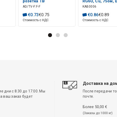
розетка ТВ
RG6U, Cu, 75ом, 
AD/TV-F:F-F
KAB0006
белый
€
0
.
73
€
0
.
75
€
0
.
86
€
0
.
89
Стоимость с НДС
Стоимость с НДС
Доставка на до
 дни с 8.30 до 17.00. Мы
После передачи то
а ваш заказ будет
почте.
Более 50,00 €
(Заказы до 1000 кг)