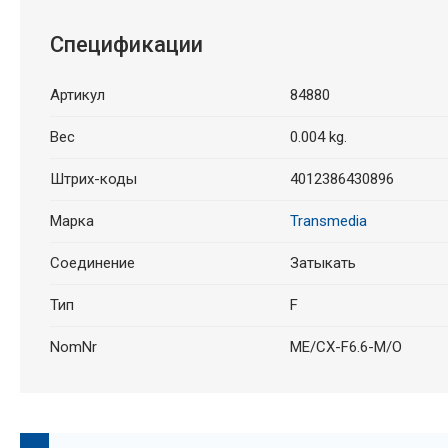
Спецификации
Артикул
84880
Вес
0.004 kg.
Штрих-коды
4012386430896
Марка
Transmedia
Cоединение
Затыкать
Тип
F
NomNr
ME/CX-F6.6-M/O