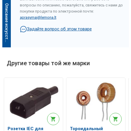
вопросы по описанию, пожалуйста, свяжитесь с нами до
О
п
и
с
а
н
и
е
и
с
к
у
с
с
т
в
е
н
н
о
г
о
и
н
т
е
л
л
е
к
т
а
покупки продукта по электронной почте:
aprasymai@lemona.lt
Задайте вопрос об этом товаре
Другие товары той же марки
Описание искусственного интеллекта
Розетка IEC для
Тороидальный