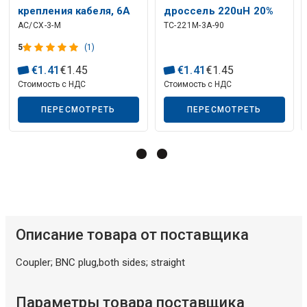
крепления кабеля, 6А
дроссель 220uH 20%
AC/CX-3-M
TC-221M-3A-90
250В 3 контакта
3A T90-26
5
(1)
€
1
.
41
€
1
.
45
€
1
.
41
€
1
.
45
Стоимость с НДС
Стоимость с НДС
Описание искусственного интеллекта
ПЕРЕСМОТРЕТЬ
ПЕРЕСМОТРЕТЬ
Описание товара от поставщика
Coupler; BNC plug,both sides; straight
Параметры товара поставщика