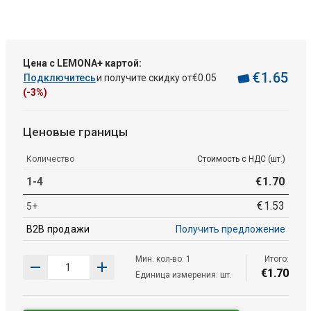
Цена с LEMONA+ картой:
€
1
.
65
Подключитесь
и получите скидку от
€
0
.
05
(-3%)
Ценовые границы
Количество
Стоимость с НДС (шт.)
1-4
€
1
.
70
€
1
.
53
5+
B2B продажи
Получить предложение
Мин. кол-во: 1
Итого:
€
1
.
70
Единица измерения: шт.