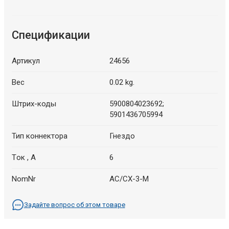
Спецификации
Артикул
24656
Вес
0.02 kg.
Штрих-коды
5900804023692;
5901436705994
Тип коннектора
Гнездо
Tок , A
6
NomNr
AC/CX-3-M
Задайте вопрос об этом товаре