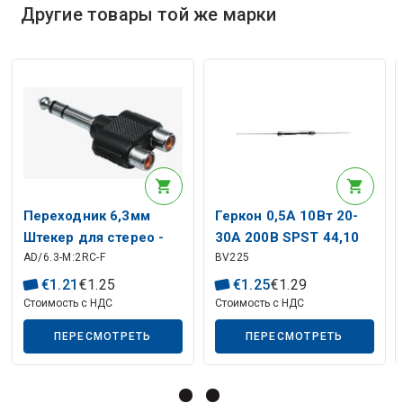
Другие товары той же марки
Описание искусственного интеллекта
Переходник 6,3мм
Геркон 0,5А 10Вт 20-
Штекер для стерео -
30А 200В SPST 44,10
AD/6.3-M:2RC-F
BV225
гнездо 2xRCA
мм
€
1
.
21
€
1
.
25
€
1
.
25
€
1
.
29
Стоимость с НДС
Стоимость с НДС
ПЕРЕСМОТРЕТЬ
ПЕРЕСМОТРЕТЬ