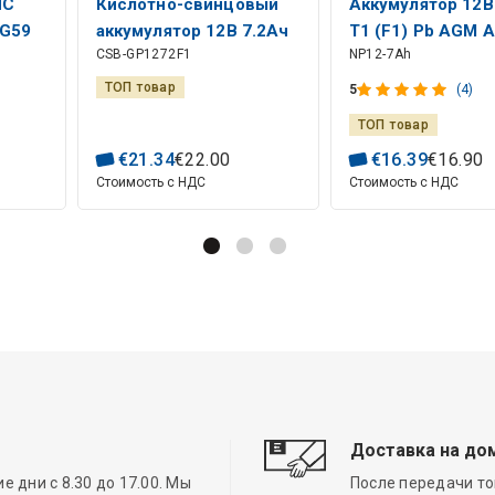
NC
Кислотно-свинцовый
Аккумулятор 12В
RG59
аккумулятор 12В 7.2Ач
T1 (F1) Pb AGM 
CSB-GP1272F1
NP12-7Ah
F1 Pb CSB
ТОП товар
5
(4)
ТОП товар
€
21
.
34
€
22
.
00
€
16
.
39
€
16
.
90
Стоимость с НДС
Стоимость с НДС
Доставка на до
 дни с 8.30 до 17.00. Мы
После передачи то