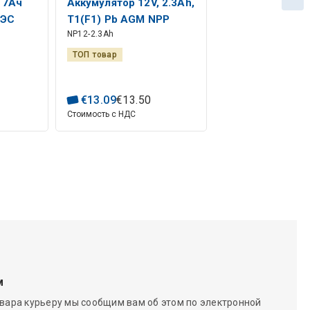
 7Ач
Аккумулятор 12V, 2.3Ah,
АЭС
T1(F1) Pb AGM NPP
NP12-2.3Ah
ТОП товар
€
13
.
09
€
13
.
50
Стоимость с НДС
м
вара курьеру мы сообщим вам об этом по электронной