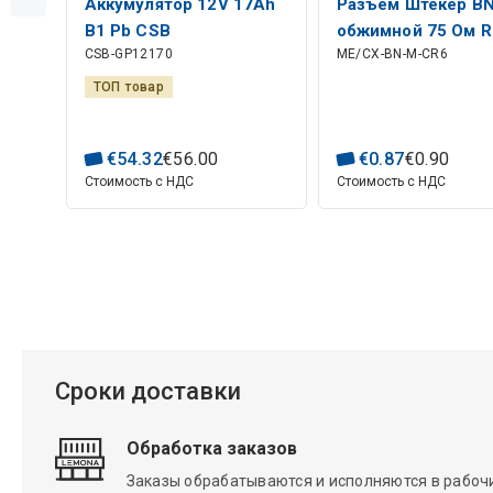
Аккумулятор 12V 17Ah
Разъем Штекер B
B1 Pb CSB
обжимной 75 Ом 
CSB-GP12170
ME/CX-BN-M-CR6
ТОП товар
€
54
.
32
€
56
.
00
€
0
.
87
€
0
.
90
Стоимость с НДС
Стоимость с НДС
Сроки доставки
Обработка заказов
Заказы обрабатываются и исполняются в рабочие