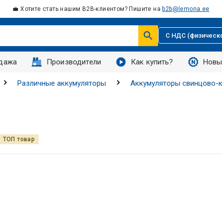
💼 Хотите стать нашим B2B-клиентом? Пишите на
b2b@lemona.ee
С НДС (физическ
дажа
Производители
Как купить?
Новы
Различные аккумуляторы
Аккумуляторы свинцово-
ТОП товар