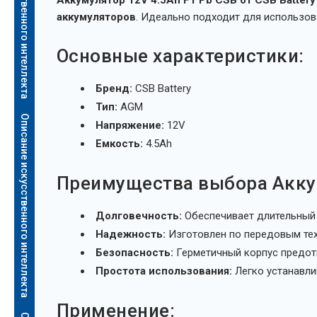
Описание искусственного интеллекта
Аккумулятор 12V 4.5Ah F1 Pb CSB от CSB Battery
аккумуляторов
. Идеально подходит для использов
Основные характеристики:
Бренд:
CSB Battery
Тип:
AGM
Описание искусственного интеллекта
Напряжение:
12V
Емкость:
4.5Ah
Преимущества выбора Аккум
Долговечность:
Обеспечивает длительный 
Надежность:
Изготовлен по передовым тех
Безопасность:
Герметичный корпус предотв
Простота использования:
Легко устанавли
Применение: