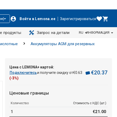
Войти в Lemona.ee
Зарегистрироваться
ое)
е продукты
Запрос на детали
RU
ИНФОРМАЦИЯ
кислотные
Аккумуляторы AGM для резервных
Цена с LEMONA+ картой:
€
20
.
37
Подключитесь
и получите скидку от
€
0
.
63
(-3%)
Ценовые границы
Количество
Стоимость с НДС (шт.)
1
€
21
.
00