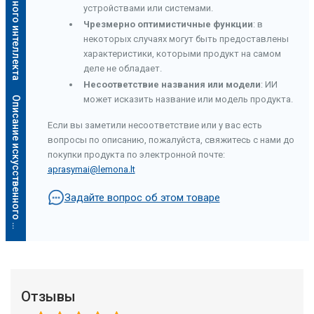
устройствами или системами.
Чрезмерно оптимистичные функции
: в
некоторых случаях могут быть предоставлены
характеристики, которыми продукт на самом
деле не обладает.
Несоответствие названия или модели
: ИИ
может исказить название или модель продукта.
О
п
и
с
а
н
и
е
и
с
к
у
с
с
т
в
е
н
н
о
г
о
и
н
т
е
л
л
е
к
т
а
Если вы заметили несоответствие или у вас есть
вопросы по описанию, пожалуйста, свяжитесь с нами до
покупки продукта по электронной почте:
aprasymai@lemona.lt
Задайте вопрос об этом товаре
Отзывы