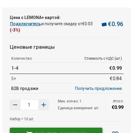
Цена с LEMONA+ картой:
€
0
.
96
Подключитесь
и получите скидку от
€
0
.
03
(-3%)
Ценовые границы
Количество
Стоимость с НДС (шт.)
1-4
€
0
.
99
€
0
.
84
5+
B2B продажи
Получить предложение
Мин. кол-во: 1
Итого:
€
0
.
99
Единица измерения: шт.
Набор = 10 шт.