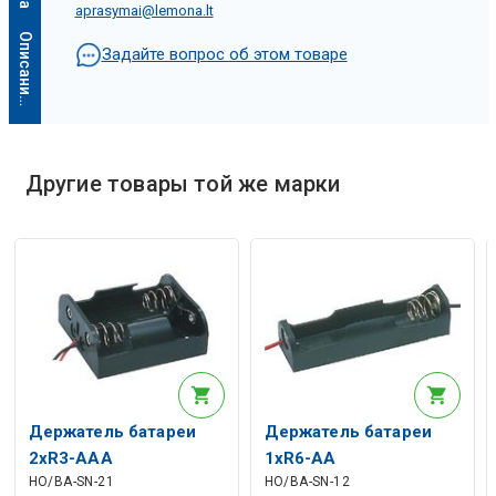
aprasymai@lemona.lt
О
п
и
с
а
н
и
е
и
с
к
у
с
с
т
в
е
н
н
о
г
о
и
н
т
е
л
л
е
к
т
а
Задайте вопрос об этом товаре
Другие товары той же марки
Описание искусственного интеллекта
Держатель батареи
Держатель батареи
2xR3-AAA
1xR6-AA
HO/BA-SN-21
HO/BA-SN-12