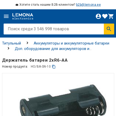
💼 Хотите стать нашим B2B-клиентом?
b2b@lemona.ee
Титульный
Аккумуляторы и аккумуляторные батареи
Доп. оборудование для аккумуляторов и
аккумуляторных батарей
Держатели батарей и
аккумуляторов
Держатель батареи 2xR6-AA
Номер продукта:
HO/BA-SN-10