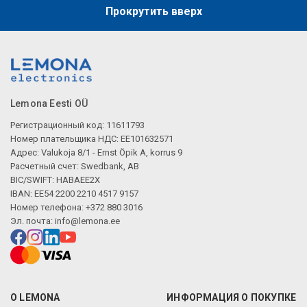
Прокрутить вверх
Lemona Eesti OÜ
Регистрационный код: 11611793
Номер плательщика НДС: EE101632571
Адрес: Valukoja 8/1 - Ernst Öpik A, korrus 9
Расчетный счет: Swedbank, AB
BIC/SWIFT: HABAEE2X
IBAN: EE54 2200 2210 4517 9157
Номер телефона: +372 880 3016
Эл. почта:
info@lemona.ee
О LEMONA
ИНФОРМАЦИЯ О ПОКУПКЕ