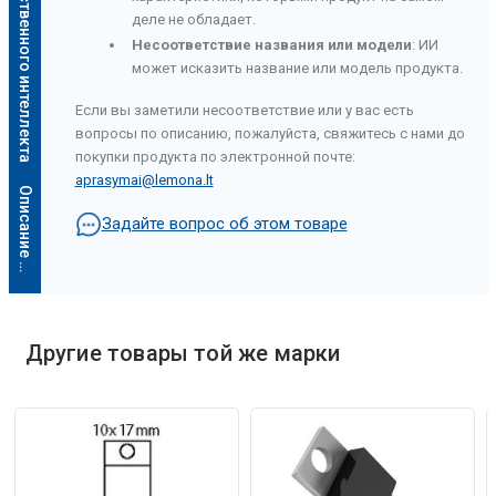
Описание искусственного интеллекта
деле не обладает.
Несоответствие названия или модели
: ИИ
может исказить название или модель продукта.
Если вы заметили несоответствие или у вас есть
вопросы по описанию, пожалуйста, свяжитесь с нами до
покупки продукта по электронной почте:
aprasymai@lemona.lt
О
п
и
с
а
н
и
е
и
с
к
у
с
с
т
в
е
н
н
о
г
о
и
н
т
е
л
л
е
к
т
а
Задайте вопрос об этом товаре
Другие товары той же марки