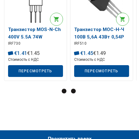
Описание искусственного интеллекта
Транзистор MOS-N-Ch
Транзистор МОС-Н-Ч
400V 5.5A 74W
100В 5,6А 43Вт 0,54Р
IRF730
IRF510
<1R0(3.3A)
€
1
.
41
€
1
.
45
€
1
.
45
€
1
.
49
Стоимость с НДС
Стоимость с НДС
ПЕРЕСМОТРЕТЬ
ПЕРЕСМОТРЕТЬ
Описание искусственного интеллекта
Прокрутить вверх