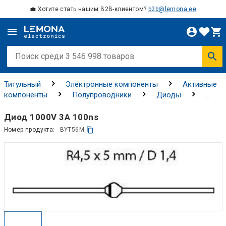
💼 Хотите стать нашим B2B-клиентом?
b2b@lemona.ee
Титульный
Электронные компоненты
Активные
компоненты
Полупроводники
Диоды
Стандартные, высокочастотные и силовые диоды
Диод 1000V 3A 100ns
Номер продукта:
BYT56M