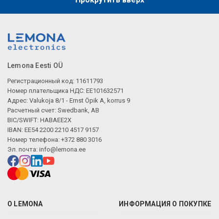
Описание искусственного интеллекта
Lemona Eesti OÜ
Регистрационный код: 11611793
Номер плательщика НДС: EE101632571
Адрес: Valukoja 8/1 - Ernst Öpik A, korrus 9
Расчетный счет: Swedbank, AB
BIC/SWIFT: HABAEE2X
IBAN: EE54 2200 2210 4517 9157
Номер телефона: +372 880 3016
Эл. почта:
info@lemona.ee
О LEMONA
ИНФОРМАЦИЯ О ПОКУПКЕ