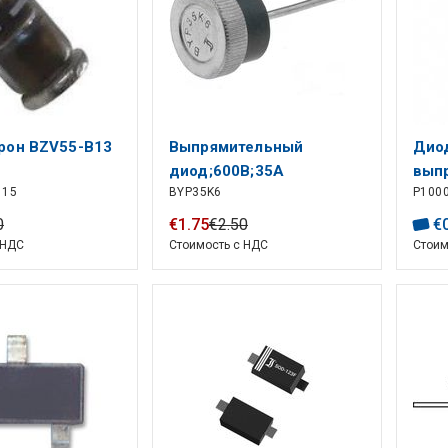
рон BZV55-B13
Выпрямительный
Диод
диод;600В;35А
вып
115
BYP35K6
P100
0
€
1
.
75
€
2
.
50
€
 НДС
Стоимость с НДС
Стоим