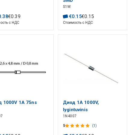
SMD
S1M
0
.
38
€
0
.
39
€
0
.
15
€
0
.
15
ость с НДС
Стоимость с НДС
 1000V 1A 75ns
Диод 1A 1000V,
lygintuvinis
07
1N4007
5
(1)