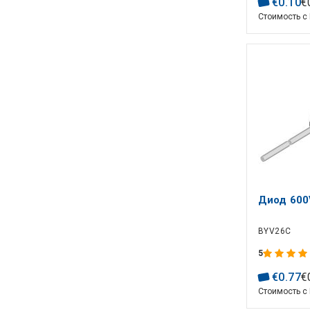
€
0
.
10
€
Стоимость с
Диод 600
BYV26C
5
€
0
.
77
€
Стоимость с