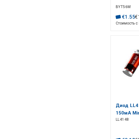
BYT56M
€
1
.
55
€
Стоимость с
Диод LL4
150мА Mi
LL4148