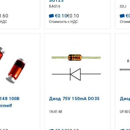
SOT23
BAS16
S3J
1
.
60
€
0
.
10
€
0
.
10
€
 НДС
Стоимость с НДС
Стоим
148 100В
Диод 75V 150mA DO35
Диод
nimelf
1N4148
UF40