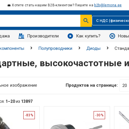
💼 Хотите стать нашим B2B-клиентом? Пишите на
b2b@lemona.ee
С НДС (физическ
дажа
Производители
Как купить?
Новы
 компоненты
Полупроводники
Диоды
Станда
артные, высокочастотные 
ьное изображение
Продуктов на странице:
ся:
1–20
из
13897
-83%
-30%