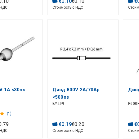
0
.
10
€
0
.
10
€
0
.
10
€
 НДС
Стоимость с НДС
Стоим
V 1A <30ns
Диод 800V 2A/70Ap
Диод
<500ns
BY299
P600
(1)
0
.
79
€
0
.
19
€
0
.
20
€
 НДС
Стоимость с НДС
Стоим