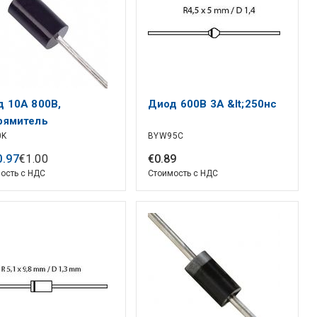
 10А 800В,
Диод 600В 3А &lt;250нс
рямитель
0K
BYW95C
0
.
97
€
1
.
00
€
0
.
89
ость с НДС
Стоимость с НДС