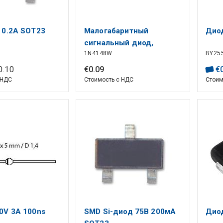
 0.2A SOT23
Малогабаритный
Дио
сигнальный диод,
1N4148W
BY25
одиночный, 75 В, 150 мА,
1 В, 4 нс
0
.
10
€
0
.
09
€
 НДС
Стоимость с НДС
Стоим
0V 3A 100ns
SMD Si-диод 75В 200мА
Дио