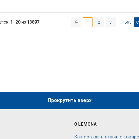
ется:
1–20
из
13897
1
2
3
...
695
С
(current)
Прокрутить вверх
О LEMONA
Как оставить отзыв о товаре