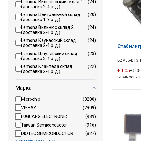
Lemona Вильнюсский склад 1
(24)
(доставка 2-4 р. д.)
Lemona Центральный склад
(20)
(доставка 1-3 р. д.)
Lemona Вильнюс склад 2
(24)
(доставка 2-4 р. д.)
Lemona Каунасский склад
(24)
(доставка 2-4 р. д.)
Стабилит
Lemona Шяуляйский склад
(23)
(доставка 2-4 р. д.)
BZV55-B13.
Lemona Клайпеда склад
(22)
€
0
.
05
€
0
.
3
(доставка 2-4 р. д.)
Стоимость с
Марка
Microchip
(3288)
VISHAY
(2909)
LUGUANG ELECTRONIC
(989)
Taiwan Semiconductor
(916)
DIOTEC SEMICONDUCTOR
(827)