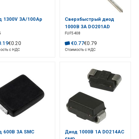
д 1300V 3A/100Ap
Сверхбыстрый диод
1000В 3А DO201AD
5
FUF5408
0
.
19
€
0
.
20
€
0
.
77
€
0
.
79
ость с НДС
Стоимость с НДС
д 600В 3А SMC
Диод 1000В 1А DO214AC