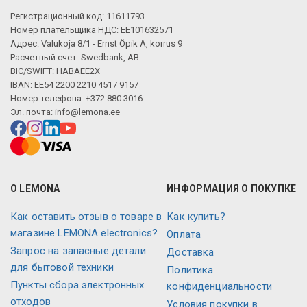
Регистрационный код: 11611793
Номер плательщика НДС: EE101632571
Адрес: Valukoja 8/1 - Ernst Öpik A, korrus 9
Расчетный счет: Swedbank, AB
BIC/SWIFT: HABAEE2X
IBAN: EE54 2200 2210 4517 9157
Номер телефона: +372 880 3016
Эл. почта:
info@lemona.ee
О LEMONA
ИНФОРМАЦИЯ О ПОКУПКЕ
Как оставить отзыв о товаре в
Как купить?
магазине LEMONA electronics?
Оплата
Запрос на запасные детали
Доставка
для бытовой техники
Политика
Пункты сбора электронных
конфиденциальности
отходов
Условия покупки в