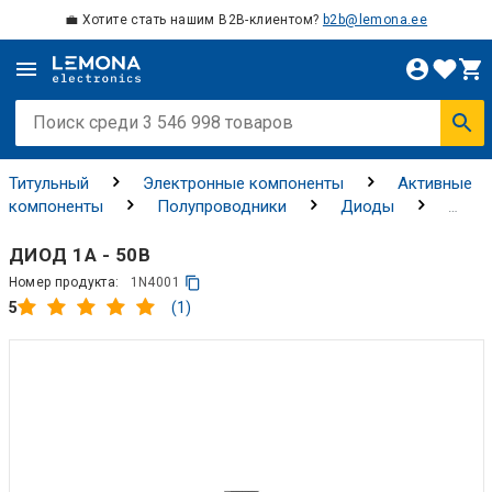
💼 Хотите стать нашим B2B-клиентом?
b2b@lemona.ee
Титульный
Электронные компоненты
Активные
компоненты
Полупроводники
Диоды
Стандартные, высокочастотные и силовые диоды
ДИОД 1А - 50В
Номер продукта:
1N4001
(1)
5