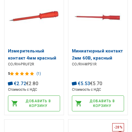
Измерительный
Миниатюрный контакт
контакт 4мм красный
2мм 60В, красный
CO/RH-PRUF2R
CO/RH-MPS1R
HIRSCHMANN
5
(1)
€
2
.
72
€
2
.
80
€
5
.
53
€
5
.
70
Стоимость с НДС
Стоимость с НДС
ДОБАВИТЬ В
ДОБАВИТЬ В
КОРЗИНУ
КОРЗИНУ
-28%