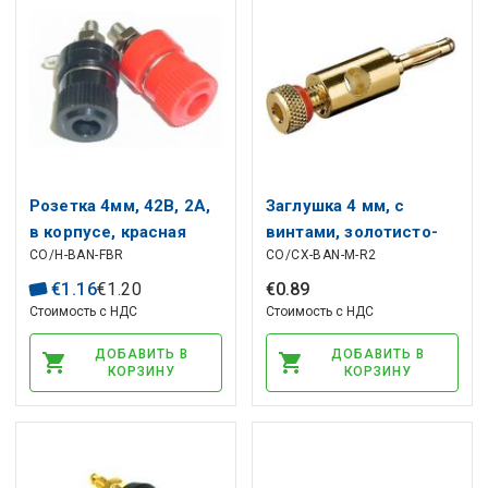
Розетка 4мм, 42В, 2А,
Заглушка 4 мм, с
в корпусе, красная
винтами, золотисто-
CO/H-BAN-FBR
CO/CX-BAN-M-R2
красная
€
1
.
16
€
1
.
20
€
0
.
89
Стоимость с НДС
Стоимость с НДС
ДОБАВИТЬ В
ДОБАВИТЬ В
КОРЗИНУ
КОРЗИНУ