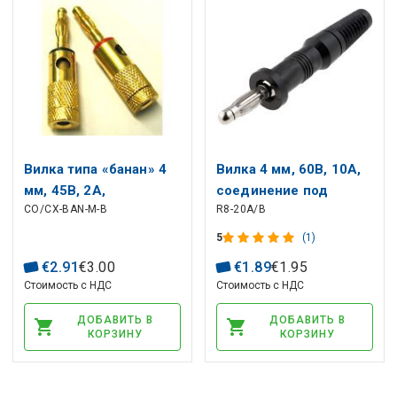
Вилка типа «банан» 4
Вилка 4 мм, 60В, 10А,
мм, 45В, 2А,
соединение под
CO/CX-BAN-M-B
R8-20A/B
позолоченная черная
пайку, черный
5
(1)
€
2
.
91
€
3
.
00
€
1
.
89
€
1
.
95
Стоимость с НДС
Стоимость с НДС
ДОБАВИТЬ В
ДОБАВИТЬ В
КОРЗИНУ
КОРЗИНУ