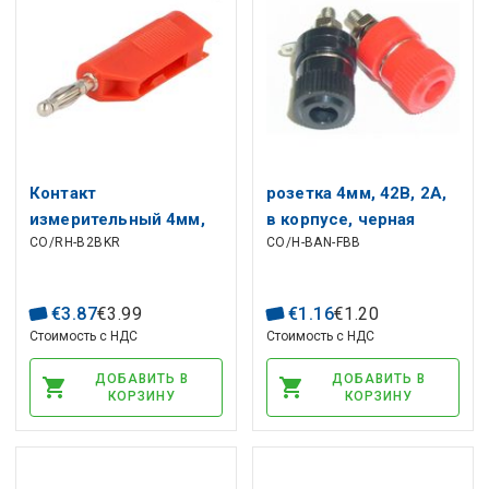
Контакт
розетка 4мм, 42В, 2А,
измерительный 4мм,
в корпусе, черная
CO/RH-B2BKR
CO/H-BAN-FBB
60В, 10А, красный
€
3
.
87
€
3
.
99
€
1
.
16
€
1
.
20
Стоимость с НДС
Стоимость с НДС
ДОБАВИТЬ В
ДОБАВИТЬ В
КОРЗИНУ
КОРЗИНУ