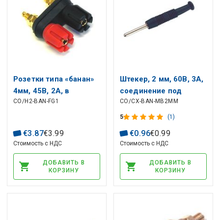
Розетки типа «банан»
Штекер, 2 мм, 60В, 3А,
4мм, 45В, 2А, в
соединение под
CO/H2-BAN-FG1
CO/CX-BAN-MB2MM
корпусе,
пайку, черный,
двухсекционные -
HIRSCHMANN
5
(1)
позолоченные 44,6мм
€
3
.
87
€
3
.
99
€
0
.
96
€
0
.
99
Стоимость с НДС
Стоимость с НДС
ДОБАВИТЬ В
ДОБАВИТЬ В
КОРЗИНУ
КОРЗИНУ