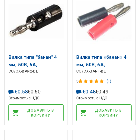
Вилка типа "банан" 4
Вилка типа «банан» 4
мм, 50В, 6А,
мм, 50В, 6А,
CO/CX-BAN2-BL
CO/CX-BAN1-BL
навинчиваемая,
навинчивающаяся,
черная BC-001
черная
5
(1)
€
0
.
58
€
0
.
60
€
0
.
48
€
0
.
49
Стоимость с НДС
Стоимость с НДС
ДОБАВИТЬ В
ДОБАВИТЬ В
КОРЗИНУ
КОРЗИНУ