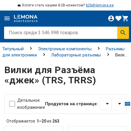
💼 Хотите стать нашим B2B-клиентом?
b2b@lemona.ee
Титульный
Электронные компоненты
Разъемы
для электроники
Лабораторные разъемы
Вилки
для Разъёма «джек» (TRS, TRRS)
Вилки для Разъёма
«джек» (TRS, TRRS)
Детальное
Продуктов на странице:
изображение
Отображается:
1–20
из
263