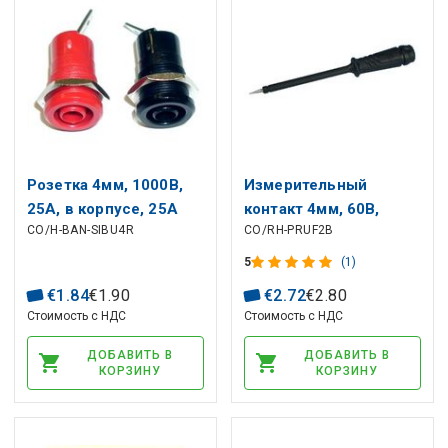
Розетка 4мм, 1000В,
Измерительный
25А, в корпусе, 25А
контакт 4мм, 60В,
CO/H-BAN-SIBU4R
CO/RH-PRUF2B
красная RoHS
черный HIRSCHMANN
5
(1)
€
1
.
84
€
1
.
90
€
2
.
72
€
2
.
80
Стоимость с НДС
Стоимость с НДС
ДОБАВИТЬ В
ДОБАВИТЬ В
КОРЗИНУ
КОРЗИНУ