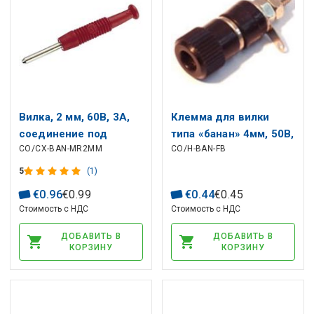
Вилка, 2 мм, 60В, 3А,
Клемма для вилки
соединение под
типа «банан» 4мм, 50В,
CO/CX-BAN-MR2MM
CO/H-BAN-FB
пайку, красный,
6А, черная
HIRSCHMANN
5
(1)
€
0
.
96
€
0
.
99
€
0
.
44
€
0
.
45
Стоимость с НДС
Стоимость с НДС
ДОБАВИТЬ В
ДОБАВИТЬ В
КОРЗИНУ
КОРЗИНУ