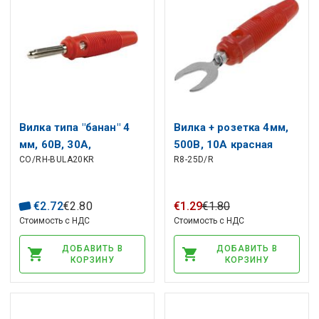
Вилка типа "банан" 4
Вилка + розетка 4мм,
мм, 60В, 30А,
500В, 10А красная
CO/RH-BULA20KR
R8-25D/R
навинчивающаяся,
красная BULA 20K
HIRSCHMANN
€
2
.
72
€
2
.
80
€
1
.
29
€
1
.
80
Стоимость с НДС
Стоимость с НДС
ДОБАВИТЬ В
ДОБАВИТЬ В
КОРЗИНУ
КОРЗИНУ