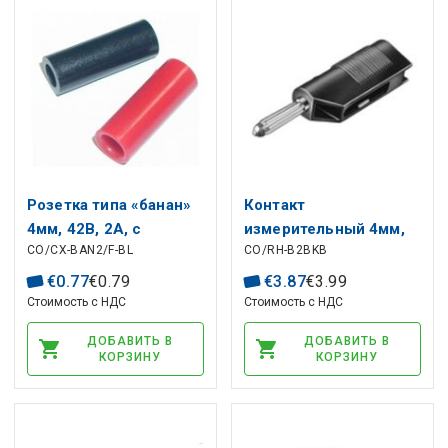
Розетка типа «банан»
Контакт
4мм, 42В, 2А, с
измерительный 4мм,
CO/CX-BAN2/F-BL
CO/RH-B2BKB
винтовым разъемом,
60В, 10А, черный
крепление на провод,
€
0
.
77
€
0
.
79
€
3
.
87
€
3
.
99
черная
Стоимость с НДС
Стоимость с НДС
ДОБАВИТЬ В
ДОБАВИТЬ В
КОРЗИНУ
КОРЗИНУ